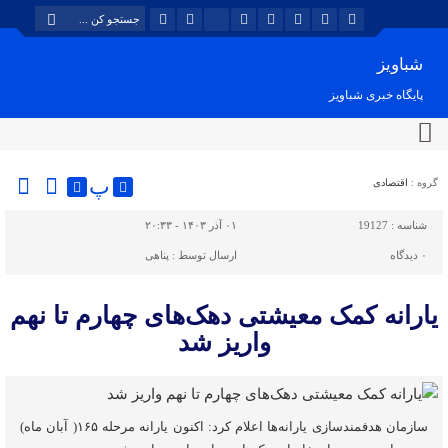
شباویز
پایگاه خبری شباویز
پ
گروه :
اقتصادی
شناسه :
19127
۰۱ آذر ۱۴۰۳ - ۲۰:۳۳
۰
دیدگاه
ارسال توسط :
پناهی
یارانه کمک معیشتی دهک‌های چهارم تا نهم
واریز شد
سازمان هدفمندسازی یارانه‌ها اعلام کرد: اکنون یارانه مرحله ۱۶۵( آبان ماه)