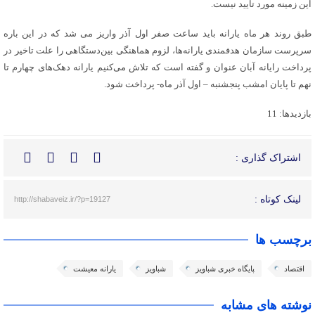
این زمینه مورد تایید نیست.
طبق روند هر ماه یارانه باید ساعت صفر اول آذر واریز می شد که در این باره
سرپرست سازمان هدفمندی یارانه‌ها، لزوم هماهنگی بین‌دستگاهی را علت تاخیر در
پرداخت رایانه آبان عنوان و گفته است که تلاش می‌کنیم یارانه دهک‌های چهارم تا
نهم تا پایان امشب پنجشنبه – اول آذر ماه- پرداخت شود.
بازدیدها: 11
اشتراک گذاری :
لینک کوتاه :
http://shabaveiz.ir/?p=19127
برچسب ها
اقتصاد
پایگاه خبری شباویز
شباویز
یارانه معیشت
نوشته های مشابه