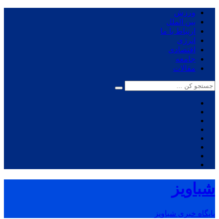
ورزش
بین الملل
ارتباط با ما
انرژی
اقتصادی
جامعه
مقالات
شباویز
پایگاه خبری شباویز