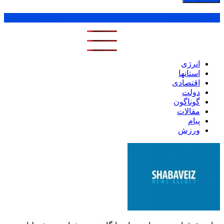
پر بازدید ترین ها
1 روز
1 هفته
1 ماه
انرژی
استانها
اقتصادی
دولت
گوناگون
مقالات
پیام
ورزش