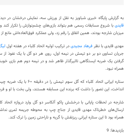
به گزارش پایگاه خبری شباویز به نقل از ورزش سه، نمایش درخشان در دیداره
قایدی
با شروع مسابقات رسمی هم بتواند بازی‌های چشم‌نوازش را تکرار کند و 
میزبان شارجه بودند، همین اتفاق را رقم زد، ولی عملکرد فوق‌العاده‌اش مانع از 
مهدی قایدی با نظر
فرهاد مجیدی
در ترکیب اولیه اتحاد کلباء در هفته اول
لیگ 
جریان تساوی دو بر دو تیمش در نیمه اول، روی هر دو گل با یک نفوذ از س
گرفتن یک ضربه ایستگاهی تاثیرگذار ظاهر شد و در نیمه دوم هم بازی خوبش 
همراه نبود.
ستاره ایرانی اتحاد کلباء که گل 
انداخت، این تصور را داشت که برنده این مسابقه هستند، ولی بخت با او و فره
شارجه در لحظات پایانی با درخشش پاکو آلکاسر دو گل وارد دروازه اتحاد کل
ارسال‌های خطرناک مهدی قایدی از جناح چپ به محوطه جریمه ثمری نداشت
همراه بود تا این ستاره ایرانی ریزنقش با گریه و ناراحتی زمین را ترک کند.
بازدیدها: 9