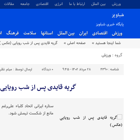
ورزش
بین الملل
ارتباط با ما
انرژی
اقتصادی
جامعه
مقالات
شباویز
پایگاه خبری شباویز
ورزش
اقتصادی
ایران
بین الملل
استانها
سلامت
فرهنگ
ا
شما اینجا هستید »
صفحه اصلی »
گریه قایدی پس از شب رویایی (عکس )
گروه :
ورزش
شناسه :
4390
۲۸ مرداد ۱۴۰۲ - ۹:۴۵
۰
دیدگاه
ارسال توسط :
میثم نظر
گریه قایدی پس از شب رویایی
ستاره ایرانی اتحاد کلباء علی‌ر
مانع از شکست تیمش شود.