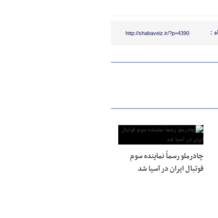
 :
http://shabaveiz.ir/?p=4390
چادرملو رسماً نماینده سوم
فوتبال ایران در آسیا شد