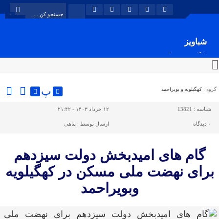
شباویز
پایگاه خبری شباویز
پ
گروه :
کهگیلویه و بویراحمد
شناسه :
13821
۱۲ خرداد ۱۴۰۳ - ۲۱:۴۲
۰
دیدگاه
ارسال توسط :
پناهی
گام های امیدبخش دولت سیزدهم
برای نهضت ملی مسکن در کهگیلویه
وبویراحمد