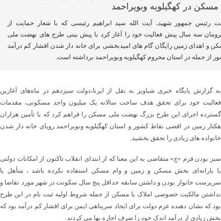
ت رئیس جمهور شهید، آیت الله سید ابراهیم رئیسی که با شعار حمایت از
ومان سه سال پیش فعالیت خود را آغاز کرد با پیش بینی طرح های نهضت ملی
ن و اهدای زمین رایگان گام های امیدبخشی برای خانه دار شدن اقشار کم درآمد
ر از جمله در استان محروم کهگیلویه وبویراحمد برداشته است.
به گزارش پایگاه خبری شباویز به نقل از ایرنا،دولت سیزدهم در ماه‌های آغازین
فعالیت خود برای تحقق هدف ساخت سالانه یک میلیون واحد مسکونی، مقدمات
گسترده اجرای این طرح بزرگ نهضت ملی مسکن را فراهم کرد که با تأمین هزاران
هکتار زمین در اقصی نقاط کشور و استان کهگیلویه وبویراحمد رویای خانه دار شدن
خانواده های زیادی را تحقق بخشید.
سبز بودن فرم «ج» متقاضی به این معنا که از ابتدای انقلاب تاکنون از امکانات دولتی
یا یارانه‌ای بخش مسکن و زمین و وام مسکن استفاده نکرده باشد ، متأهل یا
سرپرست خانوار بودن و داشتن سابقه حداقل پنج سال سکونت در شهر مورد تقاضا و
نداشتن مالکیت خصوصی املاک یا مسکن از جمله شروط اولیه ثبت نام در این طرح
بود که نشان دهنده عزم دولت برای ایجاد سرپناهی ایمن برای اقشار کم درآمد بود که
بخش زیادی از درآمد اندک خود را صرف اجاره بها می کردند.