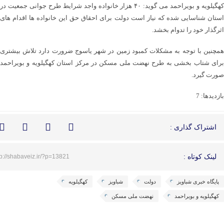
کهگیلویه و بویراحمد می گوید: ۴۰ هزار خانواده واجد شرایط طرح جوانی جمعیت در
استان شناسایی شده که نیاز است دولت برای احقاق حق این خانواده ها اقدام های
اثرگذار خود را تدوام بخشد.
همچنین با توجه به مشکلات کمبود زمین در شهر یاسوج ضرورت دارد تلاش بیشتری
برای شتاب بخشی به طرح نهضت ملی مسکن در مرکز استان کهگیلویه و بویراحمد
صورت گیرد.
بازدیدها: 7
اشتراک گذاری :
لینک کوتاه :
tp://shabaveiz.ir/?p=13821
پایگاه خبری شباویز
دولت
شباویز
کهگیلویه
کهگیلویه و بویراحمد
نهضت ملی مسکن