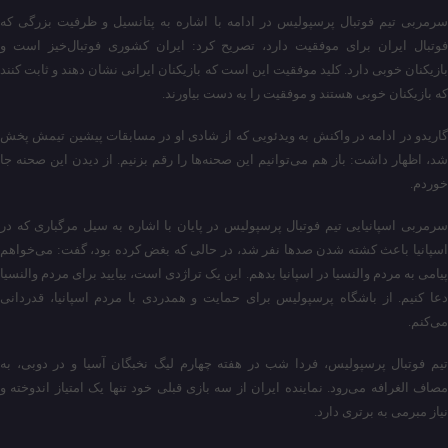
سرمربی تیم فوتبال پرسپولیس در ادامه با اشاره به پتانسیل و ظرفیت بزرگی که
فوتبال ایران برای موفقیت دارد، تصریح کرد: ایران کشوری فوتبال‌خیز است و
بازیکنان خوبی دارد. کلید موفقیت این است که بازیکنان ایرانی نشان دهند و ثابت کنند
که بازیکنان خوبی هستند و موفقیت را به دست بیاورند.
گاریدو در ادامه در واکنش به ویدئویی که از شادی او در مسابقات پیشین تیمش پخش
شد، اظهار داشت: باز هم می‌توانیم این صحنه‌ها را رقم بزنیم. از دیدن این صحنه جا
خوردم.
سرمربی اسپانیایی تیم فوتبال پرسپولیس در پایان با اشاره به سیل مرگباری که در
اسپانیا باعث کشته شدن صدها نفر شد، در حالی که بغض کرده بود، گفت: می‌خواهم
پیامی به مردم والنسیا در اسپانیا بدهم. این یک تراژدی است، بیایید برای مردم والنسیا
دعا کنیم. از باشگاه پرسپولیس برای حمایت و همدردی با مردم اسپانیا، قدردانی
می‌کنم.
تیم فوتبال پرسپولیس، فردا شب در هفته چهارم لیگ نخبگان آسیا و در دوبی، به
مصاف الغرافه می‌رود. نماینده ایران از سه بازی قبلی خود تنها یک امتیاز اندوخته و
نیاز مبرمی به برتری دارد.