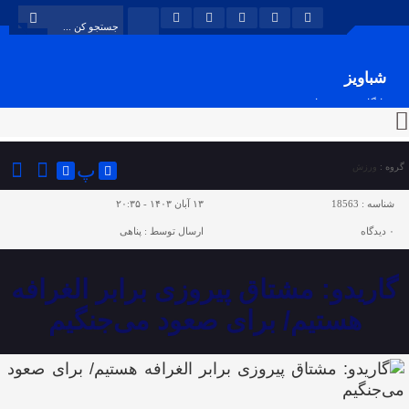
شباویز
پایگاه خبری شباویز
پ
گروه :
ورزش
شناسه :
18563
۱۳ آبان ۱۴۰۳ - ۲۰:۳۵
۰
دیدگاه
ارسال توسط :
پناهی
گاریدو: مشتاق پیروزی برابر الغرافه
هستیم/ برای صعود می‌جنگیم