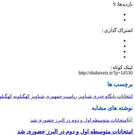
بازدیدها: 9
اشتراک گذاری :
لینک کوتاه :
http://shabaveiz.ir/?p=14530
برچسب ها
انتخابات
پایگاه خبری شباویز
ریاست جمهوری
شباویز
کهگیلویه
کهگیلو
نوشته های مشابه
امتحانات متوسطه اول و دوم در البرز حضوری شد