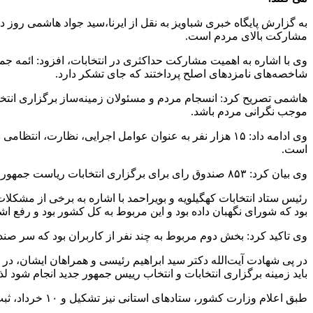
مشارکت بالای مردم است.
وی با اشاره به اهمیت مشارکت حداکثری در انتخابات، افزود: ائمه ج
شاخصه‌های نامزدهای اصلح پرداختند که جای تشکر دارد.
هاشمی تصریح کرد: انسجام مردم و مسئولان زمینه‌ساز برگزاری انتخابا
موجب نگرانی مردم باشد.
وی ادامه داد: ۱۵ هزار نفر به عنوان عوامل اجرایی، نظا
است.
وی بیان کرد: ۸۵۳ صندوق رای برای برگزاری انتخابات ریاست جمهوری در استان پیش بینی شده و همه شرایط و زیرساخت ها از جمله صندوق ها و دستگاه های احراز هویت برای برگزاری انتخابات فراهم است.
رئیس ستاد انتخابات کهگیلویه و بویراحمد با اشاره به برخی از مشک
بود که شورای نگهبان داده بود و این مربوط به کل کشور بود و رفع ا
وی تاکید کرد: بخش دوم مربوط به چند نفر از کاربران بود که سر صند
باید زمینه برگزاری انتخابات و انتخاب رییس جمهور جدید انجام شود 
طبق اعلام وزارت کشور، ستادهای استانی نیز تشکیل و ۱۰ خرداد، ثبت‌نام نامزدهای ریاست جمهوری آغاز شد و پس از طی مراحل قانونی روز جمعه هشتم تیر سال‌جاری انتخابات برگزار خواهد شد