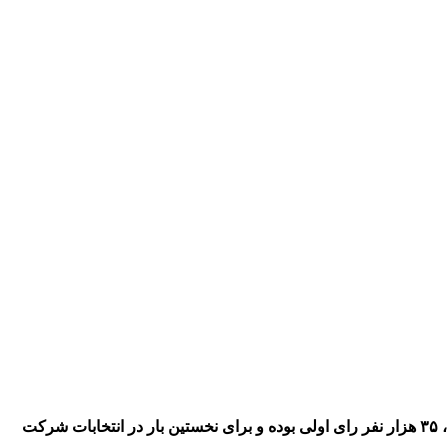
رئیس ستاد انتخابات کهگیلویه و بویراحمد گفت: ۵۲۳ هزار هم استانی واجد شرایط حضور در انتخابات ریاست جمهوری هستند که از این تعداد ، ۳۵ هزار نفر رای اولی بوده و برای نخستین بار در انتخابات شرکت