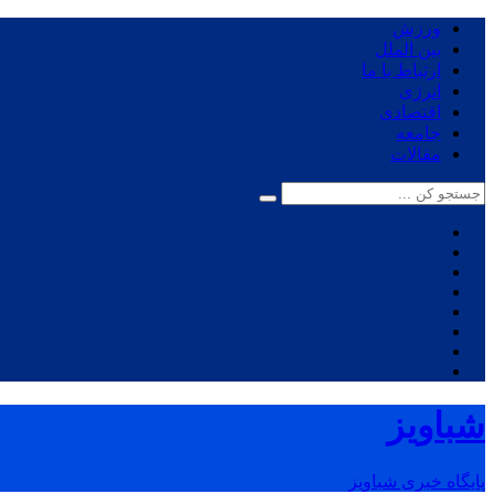
ورزش
بین الملل
ارتباط با ما
انرژی
اقتصادی
جامعه
مقالات
شباویز
پایگاه خبری شباویز