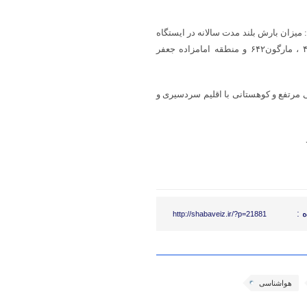
میزان بارش بلند مدت سالانه در ایستگاه
یاسوج ۷۹۵.۴، سی سخت ۶۹۴.۴، دوگنبدان ۴۴۲، دهدشت ۵۱۲، لیکک ۴۱۲ ، مارگون۶۴۲ و منطقه امامزاده جعفر
 هزار و ۲۴۹ کیلومترمربع، سرزمینی مرتفع و کوهستانی با اقلیم سردسیری و
 :
http://shabaveiz.ir/?p=21881
هواشناسی