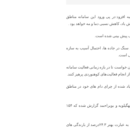
 افزود:در پی ورود این سامانه مناطق
باد، کاهش نسبی دما و مه خواهد بود .
ف پیش بینی شده است.
سنگ در جاده ها، احتمال آسیب به سازه
ی است.
 خواست تا در بازه زمانی فعالیت سامانه
 انجام فعالیت‌های کوهنوردی پرهیز کنند.
اد شده از چرای دام های خود در مناطق
بهره مند ابراز کرد: از ابتدای پاییز امسال تاکنون ۱۴۴.۵میلیمتر باران در کهگیلویه و بویراحمد گزارش شده که ۱۵۴
وی تاکید کرد:میانگین بلندمدت سالیانه باران در استان ۵۸۹ میلی متر است به عبارت بهتر ۲۴.۳درصد از بارندگی های