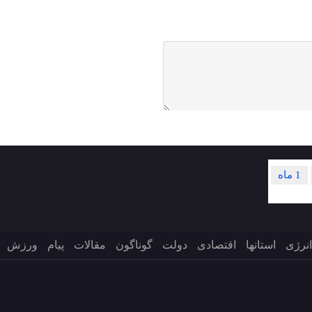
1 ماه
انرژی
استانها
اقتصادی
دولت
گوناگون
مقالات
پیام
ورزش