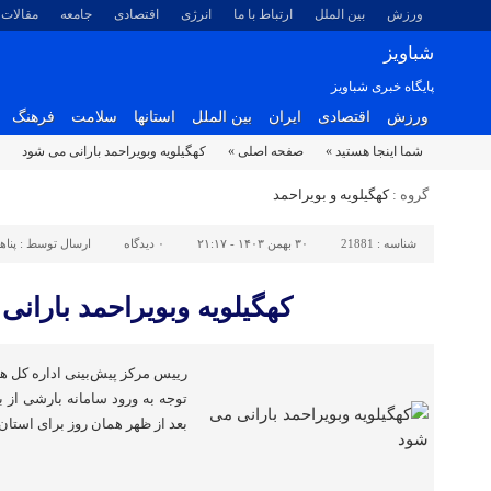
ورزش
بین الملل
ارتباط با ما
انرژی
اقتصادی
جامعه
مقالات
شباویز
پایگاه خبری شباویز
ورزش
اقتصادی
ایران
بین الملل
استانها
سلامت
فرهنگ
شما اینجا هستید »
صفحه اصلی »
کهگیلویه وبویراحمد بارانی می شود
گروه :
کهگیلویه و بویراحمد
شناسه :
21881
۳۰ بهمن ۱۴۰۳ - ۲۱:۱۷
۰
دیدگاه
ارسال توسط :
پناه
کهگیلویه وبویراحمد باران
رییس مرکز پیش‌بینی اداره کل هو
توجه به ورود سامانه بارشی از با
بعد از ظهر همان روز برای استا