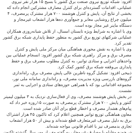
افزود: شبکه توزیع نیروی صنعت برق کشور با بسیج ۱۵ هزار نفر نیروی
عملیاتی، اقدامات گسترده‌ای برای کنترل مصارف مشترکین انجام داده که
بخشی از نتایج آن، پایش و کنترل هوشمند ۷۰۰ هزار مشترک پرمصرف، ۴
میلیون چراغ روشنایی معابر و جمع‌آوری ده‌ها هزار انشعاب غیرمجاز و
دستگاه ماینر غیر مجاز بوده است.
وی با اشاره به شرایط ویژه تابستان امسال، از تلاش شبانه‌روزی همکاران
عملیاتی شرکتهای توزیع برق کشور به منظور حفظ پایداری شبکه برق کشور
تقدیر کرد.
وی با اشاره به نقش محوری هماهنگی میان مرکز ملی پایش و کنترل
مصرف برق و مرکز راهبری شبکه برق کشور افزود: انسجام عملیاتی بین
واحدهای اجرایی و ستادی توانیر، به کنترل مطلوب مصرف برق و حفظ
پایداری بی‌وقفه شبکه برق کشور کمک کرد.
ذبیحی افزود: تشکیل گروه ناظرین عالی پایش مصرف برق، راه‌اندازی
گروه‌های بازرسی ویژه مدیریت مصرف، و راه‌اندازی سامانه ملی نور،
مجموعه اقداماتی بود که با همراهی حوزه‌های ستادی و اجرایی به ثمر
نشست.
در بخش پایش هوشمند مصرف، وی از فعال‌سازی نزدیک به ۳ میلیون لیمیتر
کنتور و پایش ۷۰۰ هزار مشترک پرمصرف به صورت ۱۵‌روزه خبر داد که
پیام‌های هشدار مصرف و اخطار قطع برای آنان صادر شده است.
معاون هماهنگی توزیع توانیر همچنین اعلام کرد که تاکنون ۴۵ هزار اشتراک
برق به دلیل مصرف غیرمتعارف قطع شده‌اند و بیش از ۵۰ هزار انشعاب
تجاری بدمصرف نیز با اقدام قانونی مواجه شده‌اند.
در حوزه مقابله با مصارف غیرمجاز، به گفته وی، از مهر سال گذشته تاکنون