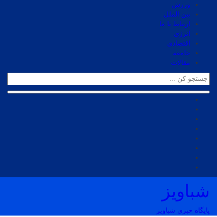
ورزش
بین الملل
ارتباط با ما
انرژی
اقتصادی
جامعه
مقالات
شباویز
پایگاه خبری شباویز