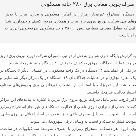
۴ دستگاه استخراج غیرمجاز رمزارز در اماکن مسکونی و تجاری تبریز با تلاش
وهای فنی شرکت توزیع نیروی برق تبریز و همکاری مردم، کشف و جمع‌آوری شد؛
اقدامی که معادل مصرف متعارف بیش از ۲۸۰ واحد مسکونی صرفه‌جویی انرژی به
اه داشت.
به گزارش پایگاه خبری شباویز به نقل از توانیر،ماموران شرکت توزیع نیروی برق تبریز
در چند عملیات جداگانه، موفق به کشف و توقیف ۴۹ دستگاه ماینر غیرمجاز شدند.
در یکی از عملیات‌ها ۲۴ دستگاه در یک واحد مسکونی، در عملیاتی دیگر ۶ دستگاه در
یک مغازه تجاری و در عملیات جداگانه‌ای ۱۹ دستگاه در یک مرکز دیگر شناسایی و
ضبط شد. این تجهیزات با استفاده از انشعاب غیرقانونی برق و روش‌های مختلف
استتار فعالیت غیرمجاز داشتند.
اکبر فرج‌نیا مدیرعامل شرکت توزیع نیروی برق تبریز، با اشاره به پیامدهای این مراکز
گفت: بخشی از ناترازی انرژی ناشی از فعالیت دستگاه‌های غیرمجاز استخراج رمزارز
است. این تجهیزات به دلیل مصرف بالای برق، علاوه بر ایجاد اختلال در برق‌رسانی،
موجب فشار به شبکه و آسیب به وسایل برقی شهروندان می‌شوند.
وی افزود: هر دستگاه استخراج رمزارز با مصرف متوسط سه کیلووات در ساعت،
روزانه حدود ۷۲ کیلووات برق مصرف می‌کند؛ به عبارتی هر دستگاه به اندازه ۹ خانوار