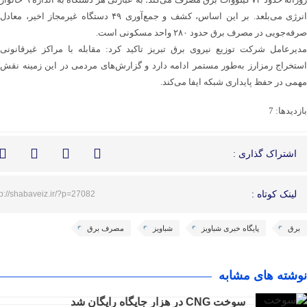
انرژی می‌بلعد. بر این اساس، کشف و جمع‌آوری ۴۹ دستگاه غیرمجاز اخیر، معادل
صرفه‌جویی در مصرف برق حدود ۲۸۰ واحد مسکونی است.
مدیرعامل شرکت توزیع نیروی برق تبریز تاکید کرد: مقابله با مراکز غیرقانونی
استخراج رمزارز به‌طور مستمر ادامه دارد و گزارش‌های مردمی در این زمینه نقش
مهمی در حفظ پایداری شبکه ایفا می‌کند.
بازدیدها: 7
اشتراک گذاری :
لینک کوتاه :
tp://shabaveiz.ir/?p=27082
برق
پایگاه خبری شباویز
شباویز
مصرف برق
نوشته های مشابه
سوخت CNG در هزار جایگاه رایگان شد