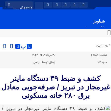
شباویز
پایگاه خبری شباویز
پ
گروه :
انرژی
شناسه :
27082
۳۰ مرداد ۱۴۰۴ - ۱۹:۴۲
۰
دیدگاه
ارسال توسط :
پناهی
کشف و ضبط ۴۹ دستگاه ماینر
غیرمجاز در تبریز / صرفه‌جویی معادل
برق ۲۸۰ خانه مسکونی