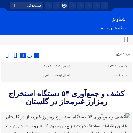
شباویز
پایگاه خبری شباویز
گروه :
انرژی
پ
شناسه :
28296
۰۵ مهر ۱۴۰۴ - ۲۰:۲۸
۰
دیدگاه
ارسال توسط :
پناهی
کشف و جمع‌آوری ۵۴ دستگاه استخراج
رمزارز غیرمجاز در گلستان
با اجرای اقدامات هماهنگ شرکت توزیع نیروی برق گلستان و در همکاری نزدیک