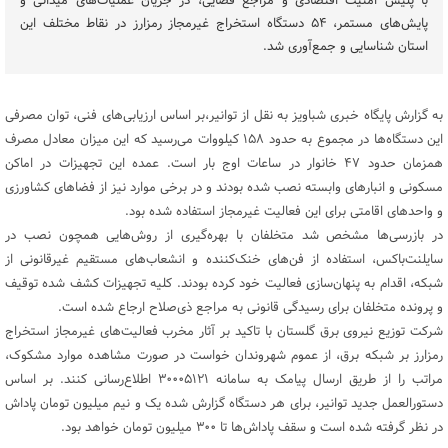
با پلیس امنیت اقتصادی و مراجع قضایی، در جریان عملیات‌های میدانی و
پایش‌های مستمر، ۵۴ دستگاه استخراج غیرمجاز رمزارز در نقاط مختلف این
استان شناسایی و جمع‌آوری شد.
به گزارش پایگاه خبری شباویز به نقل از توانیر،بر اساس ارزیابی‌های فنی، توان مصرفی
این دستگاه‌ها در مجموع به حدود ۱۵۸ کیلووات می‌رسید که این میزان معادل مصرف
همزمان حدود ۴۷ خانوار در ساعات اوج بار است. عمده این تجهیزات در اماکن
مسکونی و انبارهای وابسته نصب شده بودند و در برخی موارد نیز از فضاهای کشاورزی
و واحدهای اقامتی برای این فعالیت غیرمجاز استفاده شده بود.
در بازرسی‌ها مشخص شد متخلفان با بهره‌گیری از روش‌هایی همچون نصب در
سایلنت‌باکس، استفاده از فن‌های خنک‌کننده و انشعاب‌های مستقیم غیرقانونی از
شبکه، اقدام به پنهان‌سازی فعالیت خود کرده بودند. کلیه تجهیزات کشف‌ شده توقیف
و پرونده متخلفان برای رسیدگی قانونی به مراجع ذی‌صلاح ارجاع شده است.
شرکت توزیع نیروی برق گلستان با تاکید بر آثار مخرب فعالیت‌های غیرمجاز استخراج
رمزارز بر شبکه برق، از عموم شهروندان خواست در صورت مشاهده موارد مشکوک،
مراتب را از طریق ارسال پیامک به سامانه ۳۰۰۰۵۱۲۱ اطلاع‌رسانی کنند. بر اساس
دستورالعمل جدید توانیر، برای هر دستگاه گزارش‌ شده یک و نیم میلیون تومان پاداش
در نظر گرفته شده است و سقف پاداش‌ها تا ۳۰۰ میلیون تومان خواهد بود.