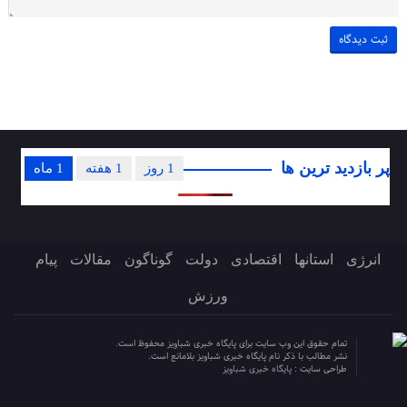
پر بازدید ترین ها
1 روز
1 هفته
1 ماه
انرژی
استانها
اقتصادی
دولت
گوناگون
مقالات
پیام
ورزش
تمام حقوق این وب سایت برای پایگاه خبری شباویز محفوظ است.
نشر مطالب با ذکر نام پایگاه خبری شباویز بلامانع است.
طراحی سایت :
پایگاه خبری شباویز