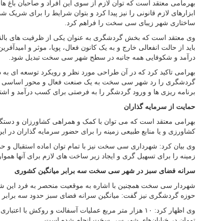
بهرمامی معتقد است که توان لازم از سوی این افراد و صاحبان باغ ها و 
ابزارهای لازم قانونی را نیز پیدا کرد و بتوان شرایط را برای شریک ش
ساختاری شهر زیبای سی سخت را فراهم کرد.
وی معتقد است که بخش گردشگری به عنوان یکی از ظرفیت های بالقو
باید از حالت انفعالی خارج و به یک کانون فعال، پویا، موثر و امیدآفر
درآمد و شکوفایی همه جانبه در سطح شهر سی سخت تبدیل شود.
بهرامی تاکید کرد که در آن طراحی مورد نظر و رویکرد توسعه ای به 
گردشگری را رد شهر سی سخت به یک صنعت فعال و محور اساسی توس
برنامه ریزی ها و ورود گردشگر را به فرصتی برای کسب درآمد و اشتغا
حمایت از سرمایه گذاران
بهرامی معتقد است که می توان با کمک و همراهی کشاورزان و دستگ
کشاورزی و یا منابع طبیعی زمینه را برای حضور سرمایه گذاران در ای
وی بیان کرد: شهرداری سی سخت نیز با تمام توان اماده استقبال و حم
زمینه را برای تسهیل گری و ایجاد زیر ساخت های لازم برای آنها هموار
سرانه فضای سبز در شهر سی سخت سه برابر میانگین کشوری
شهردار سی سخت همچنین با اشاره به موقعیت منحصر به فرد این شهر
حوزه گردشگری نیز گفت: میانگین سرانه فضای سبز حدود سه برابر 
تومان در خیابان‌های شهر سی سخت انجام شده است.