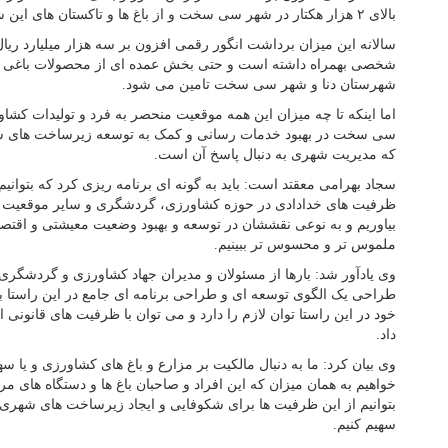
بالای ۲ هزار هکتار در شهر سی سخت و از باغ ها و تاکستان های این شهر برداشت می شود.
سالانه این میزان برداشت انگور رقمی افزون بر سه هزار میلیارد ریا
شخصی بهمراه داشته است و حتی بخش عمده ای از محصولات باغی استا
شهرستان دنا و شهر سی سخت تامین می شود.
اما اینکه تا چه میزان این همه موقعیت منحصر به فرد و تولیدات کشاور
سی سخت در بهبود خدمات رسانی و کمک به توسعه زیرساخت های 
که مدیریت شهری به دنبال پاسخ آن است.
سجاد بهرامی معقتد است: باید به گونه ای برنامه ریزی کرد که بتوانیم
ظرفیت های خدادادی در حوزه کشاورزی، گردشگری و سایر موقعیت ه
بیاوریم و به نوعی نقششان در توسعه و بهبود وضعیت معیشتی و اقتص
ملموس تر و محسوس تر ببینیم.
وی یادآور شد: بارها از مسئولان و مدیران جهاد کشاورزی و گردشگری
طراحی یک الگوی توسعه ای و طراحی برنامه ای جامع در این راستا
خود در این راستا توان لازم را دارد و می توان با ظرفیت های قانونی ا
داد.
وی بیان کرد: ما به دنبال مالکیت بر مزارع و باغ های کشاورزی و یا
خواهیم به همان میزان که این افراد و صاحبان باغ ها و دستگاه های 
بتوانیم از این ظرفیت ها برای شکوفایی و ایجاد زیرساخت های شهری به
سهیم کنیم.