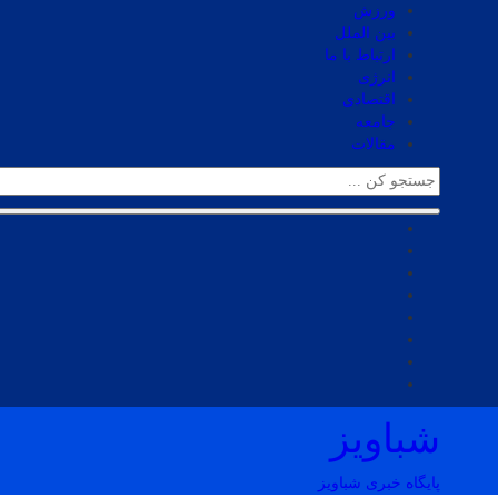
ورزش
بین الملل
ارتباط با ما
انرژی
اقتصادی
جامعه
مقالات
شباویز
پایگاه خبری شباویز