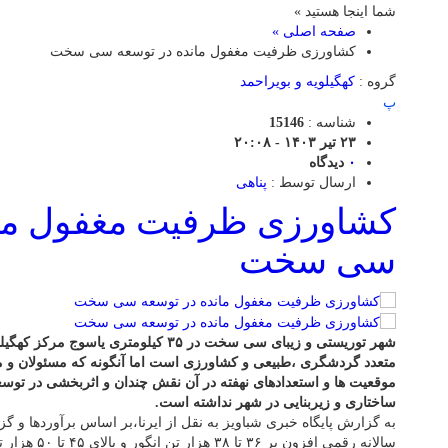
شما اینجا هستید »
صفحه اصلی »
کشاورزی ظرفیت مغفول مانده در توسعه سی سخت
گروه :
کهگیلویه و بویراحمد
پ
شناسه :
15146
۲۳ تیر ۱۴۰۳ - ۲۰:۰۸
۰
دیدگاه
ارسال توسط :
پناهی
کشاورزی ظرفیت مغفول مان
سی سخت
شهر توریستی و زیبای سی سخت در ۳۵ کیلومتر
متعدد گردشگری ،طبیعی و کشاورزی است اما آنگونه که مسئولان و 
موقعیت ها و استعدادهای نهفته در آن نقش چندان و اثربخشی در توسعه 
ساختاری و زیربنایی در شهر نداشته است.
به گزارش پایگاه خبری شباویز به نقل از ایرنا،بر اساس برآوردها و 
سالانه رقمی افز