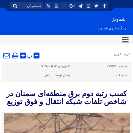
شباویز
پایگاه خبری شباویز
پ
گروه :
انرژی
شناسه :
27744
۱۹ شهریور ۱۴۰۴ - ۲۲:۲۵
۰
دیدگاه
ارسال توسط :
پناهی
کسب رتبه دوم برق منطقه‌ای سمنان در
شاخص تلفات شبکه انتقال و فوق توزیع