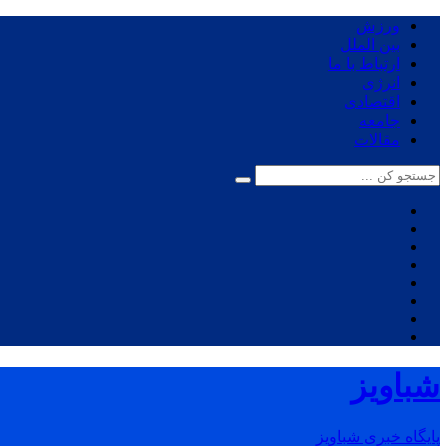
ورزش
بین الملل
ارتباط با ما
انرژی
اقتصادی
جامعه
مقالات
شباویز
پایگاه خبری شباویز