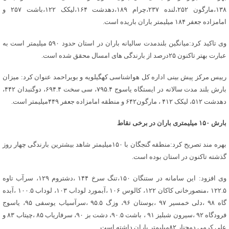
۱۳۸،مارگون ۲۵۲،لنده ۲۳۷،چرام ۱۸۹،دهدشت ۱۶۴،لیکک ۱۲۲،باشت ۲۵۷ و
امامزاده جعفر ۱۸۴ میلیمتر باران باریده است.
وی تاکید کرد:میانگین بلندمدت سالیانه باران در استان حدود ۵۹۰ میلیمتر است به
عبارت بهتر تاکنون ۲۵درصد از بارندگی های امسال محقق شده است.
رییس مرکز پیش بینی اداره کل هواشناسی کهگیلویه و بویراحمد عنوان کرد: میزان
بارش بلند مدت سالانه در ایستگاه یاسوج ۷۹۵.۴، سی سخت ۶۹۴.۴، دوگنبدان ۴۴۲،
دهدشت ۵۱۲، لیکک ۴۱۲ ، مارگون۶۴۲ و منطقه امامزاده جعفر ۴۴۹میلیمتر است.
بارش ۱۵۰ میلیمتری باران در برخی نقاط
بهره مند تصریح کرد:منطقه گنجگان با ۱۵۰میلیمتر شاهد بیشترین بارندگی چهار روز
گذشته تاکنون در استان بوده است.
وی افزود: این سامانه در ستنگان ۱۵۰،تنگ سرخ ۱۴۴ ،دشتروم ۱۲۹، سرآب تاوه
۱۲۲.۵ ،منصورخانی کاکان ۱۲۲، کالوس ۱۰۶ ،آبمورد لوداب ۱۰۳، لوداب ۱۰۰.۵ ،آبده
گاه ۹۸ ،دلی خمسیر ۹۷ ،بوستان ۹۶، وزگ ۹۵.۵ ،سرآسیاب یوسفی ۹۵، یاسوج
فرودگاه ۹۲ ،سیرون شبلیز ۹۱ ، باشت ۹۰.۵، دشت بز ۹۰، سرفاریاب ۸۵ ،چیتاب ۸۳ و
علی کرمی دمچنار ۸۲میلیمتر باران داشته است.