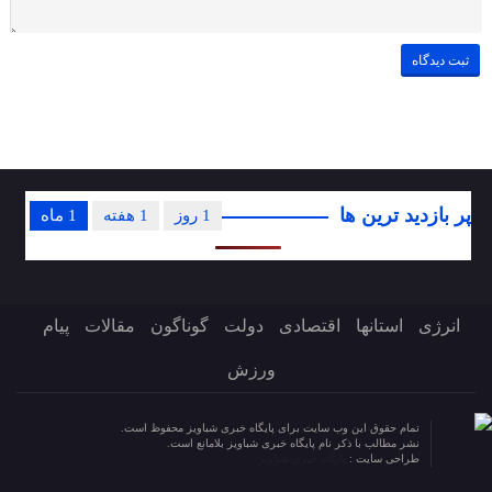
پر بازدید ترین ها
1 روز
1 هفته
1 ماه
انرژی
استانها
اقتصادی
دولت
گوناگون
مقالات
پیام
ورزش
تمام حقوق این وب سایت برای پایگاه خبری شباویز محفوظ است.
نشر مطالب با ذکر نام پایگاه خبری شباویز بلامانع است.
طراحی سایت :
پایگاه خبری شباویز