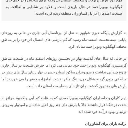
چهار روز باران پربرکت و سخاوت آسمان بی وقفه برای ساکنان و در جای جای
کهگیلویه وبویراحمد در حال باریدن است و علاوه بر شادابی و لطافت به
طبیعت امیدها را در دل کشاورزان منطقه زنده کرده است
به گزارش پایگاه خبری شباویز به نقل از ایرنا،سال آبی جاری در حالی به روزهای
پایانی نیمه نخست اسفند ماه رسید که کم بارشی های امسال اثر خود را بر مناطق
مختلف کهگیلویه وبویراحمد نمایان کرد.
در حالی که سال های گذشته بهار در نخستین روزهای اسفند ماه در طبیعت مناطق
گرمسیری کهگیلویه وبو.یراحمد خود نمایی می کرد اما خیزش طبیعت در سال جاری
فروغ چندانی نداشت و شهروندان ساکن استان حسرت بهار زیبای سال های پیش در
مناطقی چون گردنه شلال دون، تنگ ماغر، دشت امامزاده جعفر را می خوردند اما
بارش های چند روز گذشت جان تازه ای به طبیعت استان داده است.
دیم کاران و دامداران کهگیلویه وبویراحمدی که به علت کم آبی و کمبود مراتع به
شدت در تنگنا قرار داشتند حالا با بارش های چند روز اخیر شادمان و امیدوار به رونق
تولید و بهبود درآمد خود شده اند.
برکت باران برای کشاورزان