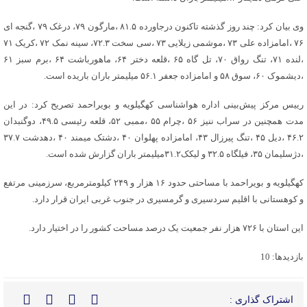
وی بیان کرد: چند روز گذشته تاکنون درجاورده ۸۱.۵ ،مارگون ۷۹، درغک ۷۹ ،گنجه ای
۷۶ ،امامزاده علی ۷۳ ،موشمی زیلایی ۷۳ ،سی سخت ۷۲.۳، سینه نمک ۷۲ ،کریک ۷۱
،لنده ۷۱، تنگ رواق ۷۰، تل گاه ۶۵ ،قلعه دختر ۶۴، ماهورباشت ۶۴ ،برم سبز ۶۱
،دیشموک ۶۰، سوق ۵۸ و امامزاده جعفر ۵۶.۱ میلیمتر باران باریده است.
رییس مرکز پیش‌بینی اداره هواشناسی کهگیلویه و بویراحمد تصریح کرد: در این
مدت همچنین در سراب ننیز ۵۶ ،چرام ۵۵ ،ممبی ۵۲، قلعه رئیسی ۴۹.۵، دوگنبدان
۴۶.۲ ،دیل ۴۵ ،تنگ پیرزال ۴۳، امامزاده پهلوان ۴۰ ،دشتک میمند ۴۰ ،دهدشت ۳۷.۷
،دژسلیمان ۳۵، فیلگاه ۳۲.۵ و لیکک۳۱.۲میلیمتر باران گزارش شده است.
کهگیلویه و بویراحمد با مساحتی حدود ۱۶ هزار و ۲۴۹ کیلومترمربع، سرزمینی مرتفع
و کوهستانی با اقلیم سردسیری و گرمسیری در جنوب غربی ایران قرار دارد.
این استان با ۷۲۶ هزار نفر جمعیت یک درصد مساحت کشور را در اختیار دارد.
بازدیدها: 10
اشتراک گذاری :