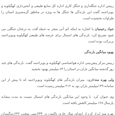
رییس اداره جنگلداری و جنگل کاری اداره کل منابع طبیعی و آبخیزداری کهگیلویه و
بویراحمد گفت این بارندگی ها جنگل ها به ویژه در مناطق گرمسیری استان را
طراوات بخشیده است.
جواد رحیمیان
با اشاره به اینکه کم آبی منجر به حمله آفت به درختان جنگلی می
شود تصریح کرد: بارندگی های امسال برای عرصه های طبیعی کهگیلویه وبویراحمد
پربرکت بوده است.
بهبود میانگین بارندگی
رییس مرکز پیش‌بینی اداره هواشناسی کهگیلویه و بویراحمد گفت: بارندگی های چند
روز گذشته میانگین باران در استان را ۶۳ میلیمتر بهبود بخشید.
ولی بهره مند
افزود: میزان بارندگی های کهگیلویه وبویراحمد که تا پیش از این
سامانه ۱۴۹میلیمتر باران بود به ۲۱۲ میلیمتر رسیده است.
وی عنوان کرد: با وجود این میانگین بارندگی های امسال نسبت به مدت مشابه
پارسال ۱۲۸ میلیمتر کاهش یافته است.
بهره مند ابراز کرد:از ابتدای سال جاری تاکنون در ۳۳۴،سی سخت ۲۴۲،دوگنبدان