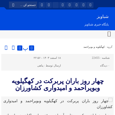
شباویز
پایگاه خبری شباویز
پ
گروه :
کهگیلویه و بویراحمد
شناسه :
22455
۱۸ اسفند ۱۴۰۳ - ۲۲:۵۶
۰
دیدگاه
ارسال توسط :
پناهی
چهار روز باران پربرکت در کهگیلویه
وبویراحمد و امیدواری کشاورزان