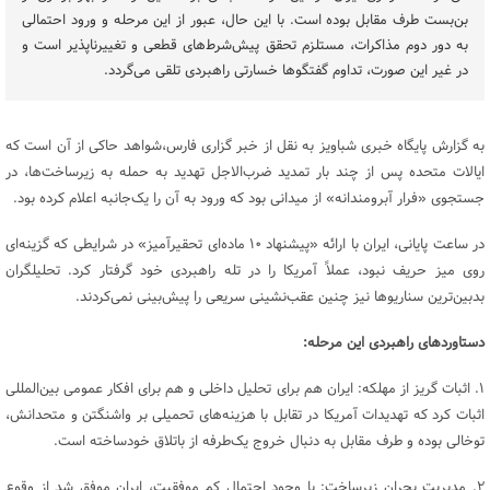
بن‌بست طرف مقابل بوده است. با این حال، عبور از این مرحله و ورود احتمالی
به دور دوم مذاکرات، مستلزم تحقق پیش‌شرط‌های قطعی و تغییرناپذیر است و
در غیر این صورت، تداوم گفتگوها خسارتی راهبردی تلقی می‌گردد.
به گزارش پایگاه خبری شباویز به نقل از خبر گزاری فارس،شواهد حاکی از آن است که
ایالات متحده پس از چند بار تمدید ضرب‌الاجل تهدید به حمله به زیرساخت‌ها، در
جستجوی «فرار آبرومندانه» از میدانی بود که ورود به آن را یک‌جانبه اعلام کرده بود.
در ساعت پایانی، ایران با ارائه «پیشنهاد ۱۰ ماده‌ای تحقیرآمیز» در شرایطی که گزینه‌ای
روی میز حریف نبود، عملاً آمریکا را در تله راهبردی خود گرفتار کرد. تحلیلگران
بدبین‌ترین سناریوها نیز چنین عقب‌نشینی سریعی را پیش‌بینی نمی‌کردند.
دستاوردهای راهبردی این مرحله:
۱. اثبات گریز از مهلکه: ایران هم برای تحلیل داخلی و هم برای افکار عمومی بین‌المللی
اثبات کرد که تهدیدات آمریکا در تقابل با هزینه‌های تحمیلی بر واشنگتن و متحدانش،
توخالی بوده و طرف مقابل به دنبال خروج یک‌طرفه از باتلاق خودساخته است.
۲. مدیریت بحران زیرساخت: با وجود احتمال کم موفقیت، ایران موفق شد از وقوع