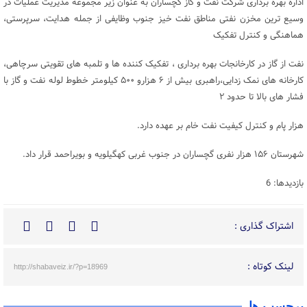
اداره بهره برداری شرکت نفت و گاز گچساران به عنوان زیر مجموعه مدیریت عملیات در
وسیع ترین مخزن نفتی مناطق نفت خیز جنوب وظایفی از جمله هدایت، سرپرستی،
هماهنگی و کنترل تفکیک
نفت از گاز در کارخانجات بهره برداری ، تفکیک کننده ها و تلمبه های تقویتی سرچاهی،
کارخانه های نمک زدایی،راهبری بیش از ۶ هزارو ۵۰۰ کیلومتر خطوط لوله نفت و گاز با
فشار های بالا تا حدود ۲
هزار پام و کنترل کیفیت نفت خام بر عهده دارد.
شهرستان ۱۵۶ هزار نفری گچساران در جنوب غربی کهگیلویه و بویراحمد قرار داد.
بازدیدها: 6
اشتراک گذاری :
لینک کوتاه :
http://shabaveiz.ir/?p=18969
برچسب ها