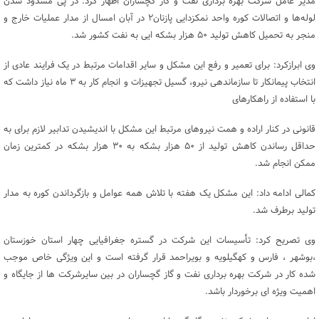
مدیر عامل شرکت‌ بهره برداری نفت و گاز گچساران اظهار کرد: در پی مسدود شدن
لوله‌ها و اتصالات کوره واحد نمکزدایی پازنان۲ در آبان امسال از مدار عملیات خارج و
منجر به تحمیل کاهش تولید ۵۰ هزار بشکه ایی به نفت کشور شد.
وی ابرازکرد: برای تعمیر و رفع این مشکل و سایر اقدامات مرتبط در یک فرایند عادی از
انتخاب پیمانکار تا سازماندهی نیرو، گسیل تجهیزات و انجام کار به ۳ ماه نیاز داشت که
با استفاده از راهکارهای
قانونی در کنار اراده و همت نیروهای مرتبط این مشکل با اندیشیدن تدابیر لازم برای به
حداقل رساندن کاهش تولید از ۵۰ هزار بشکه به ۳۰ هزار بشکه در کمترین زمان
ممکن انجام شد.
کمالی ادامه داد: این مشکل یک هفته با تلاش همه عوامل و بازگرداندن کوره به مدار
تولید برطرف شد.
وی تصریح کرد: تأسیسات این شرکت در گستره جغرافیایی چهار استان خوزستان
،بوشهر ، فارس و کهگیلویه و بویراحمد قرار گرفته است و این ویژگی خاص موجب
شده کار در شرکت بهره برداری نفت و گاز گچساران در بین سایرشرکت ها از جایگاه و
اهمیت ویژه ای برخوردار باشد.