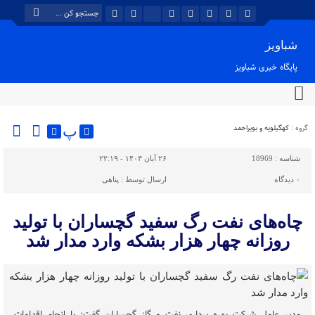
شباویز
پایگاه خبری شباویز
گروه :
کهگیلویه و بویراحمد
پ
شناسه :
18969
۲۶ آبان ۱۴۰۳ - ۲۲:۱۹
۰
دیدگاه
ارسال توسط :
پناهی
چاه‌های نفت رگ سفید گچساران با تولید
روزانه چهار هزار بشکه وارد مدار شد