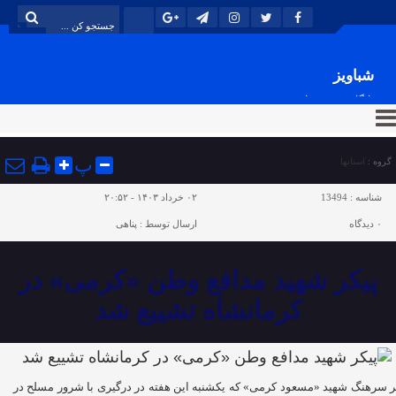
شباویز
پایگاه خبری شباویز
پ
گروه :
استانها
شناسه :
13494
۰۲ خرداد ۱۴۰۳ - ۲۰:۵۲
۰
دیدگاه
ارسال توسط :
پناهی
پیکر شهید مدافع وطن «کرمی» در
کرمانشاه تشییع شد
ر سرهنگ شهید «مسعود کرمی» که یکشنبه این هفته در درگیری با شرور مسلح در