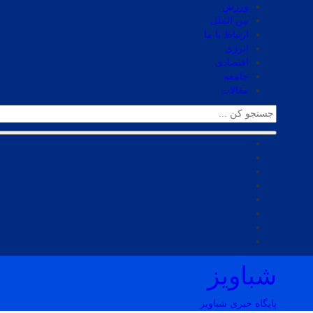
ورزش
بین الملل
ارتباط با ما
انرژی
اقتصادی
جامعه
مقالات
شباویز
پایگاه خبری شباویز