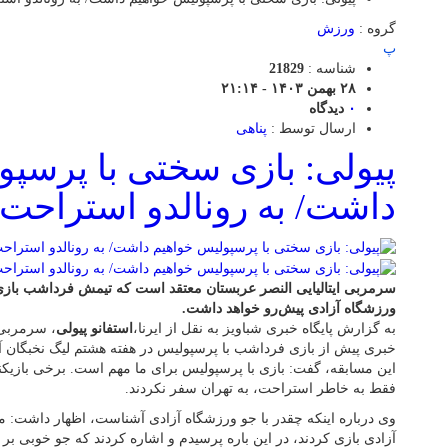
گروه :
ورزش
پ
شناسه :
21829
۲۸ بهمن ۱۴۰۳ - ۲۱:۱۴
۰
دیدگاه
ارسال توسط :
پناهی
پیولی: بازی سختی با پرسپ
داشت/ به رونالدو استراحت 
سرمربی ایتالیایی النصر عربستان معتقد است که تیمش فرداشب باز
ورزشگاه آزادی پیش‌رو خواهد داشت.
به گزارش پایگاه خبری شباویز به نقل از ایرنا،
استفانو پیولی
، سرمربی 
خبری پیش از بازی فرداشب با پرسپولیس در هفته هشتم لیگ نخبگان آسیا
این مسابقه، گفت: بازی با پرسپولیس برای ما مهم است. برخی بازیکنا
فقط به خاطر استراحت، به تهران سفر نکردند.
وی درباره اینکه چقدر با جو ورزشگاه آزادی آشناست، اظهار داشت: من ا
آزادی بازی کردند، در این باره پرسیدم و اشاره کردند که جو خوبی بر ا