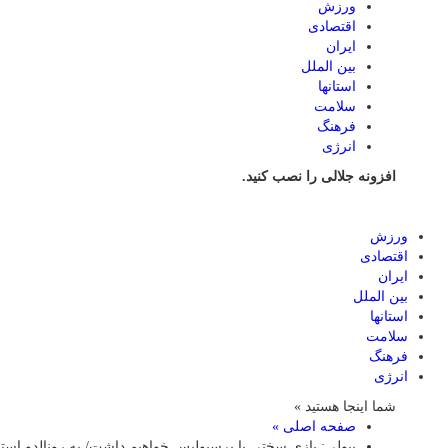
ورزش
اقتصادی
ایران
بین الملل
استانها
سلامت
فرهنگ
انرژی
افزونه جلالی را نصب کنید.
ورزش
اقتصادی
ایران
بین الملل
استانها
سلامت
فرهنگ
انرژی
شما اینجا هستید »
صفحه اصلی »
پیولی: بازی سختی با پرسپولیس خواهیم داشت/ به رونالدو است