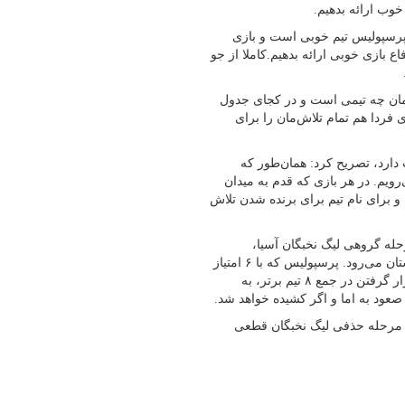
 خوب ارائه بدهیم.
پرسپولیس تیم خوبی است و بازی
‌‎کنیم که در فاز حمله و دفاع بازی خوبی ارائه بدهیم.کاملا از جو
بلمان چه تیمی است و در کجای جدول
ازی فردا هم تمام تلاش‌مان را برای
دارد، تصریح کرد: همان‌طور که
ویم. در هر بازی که قدم به میدان
و برای نام تیم برای برنده شدن تلاش
حله گروهی لیگ نخبگان آسیا،
فرداشب و از ساعت ۱۹:۳۰ در ورزشگاه آزادی به مصاف النصر عربستان می‌رود. پرسپولیس که با ۶ امتیاز
در رده نهم جدول منطقه غرب لیگ نخبگان قرار دارد، برای صعود و قرار گرفتن در جمع ۸ تیم برتر، به
 صعود به اما و اگر کشیده خواهد شد.
 بازی قبلی، صعودش را به مرحله حذفی لیگ نخبگان قطعی