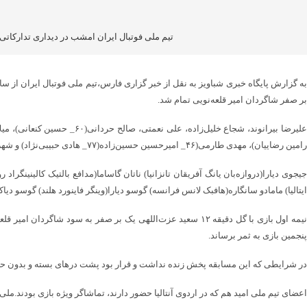
تیم ملی فوتبال ایران امشب در دیداری تدارکاتی
بر صفر شاگردان امیر قلعه‌نویی تمام شد‌.
رامین رضاییان)، مهدی طارمی(۴۶_ امیرحسین حسین‌زاده(۷۷_ هادی حبیبی‌نژاد) و شهریار مغانلو(۶۰_ علی علیپور) در این مسابقه برای ایران به زمین رفتند.
جیجوی دیارا(دروازه‌بان یانگ آفریقان تانزانیا) ناتان گاساما(مدافع بالتیک کالینینگرا
ایتالیا) مامادو سانگاره(هافبک لانس فرانسه) گوسو دیارا(وینگر فاینورد هلند) گوسو دی
پنجمین بازی به ثمر برساند.
در شرایطی که این مسابقه پخش زنده نداشت و قرار بود پشت درهای بسته و بدون حضور
اعضای تیم ملی امید هم که در اردوی آنتالیا حضور دارند، تماشاگر ویژه بازی بودند.ملی‌پوشان فوتبال کشورمان فردا تمرین ریکاور