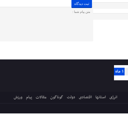
1 ماه
انرژی
استانها
اقتصادی
دولت
گوناگون
مقالات
پیام
ورزش