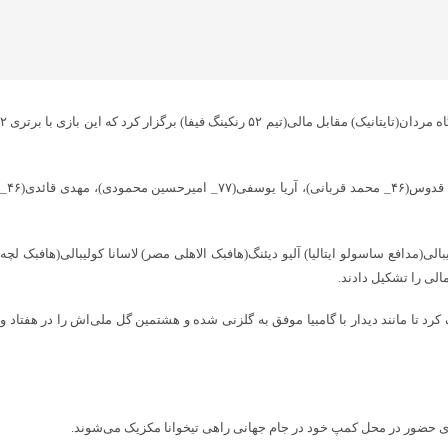
به گزارش پایگاه خبری شباویز به نقل از خبر گزاری فارس،تیم ملی فوتبال ایران از ساعت ۲۰ امشب(پنجشنبه) دومین دیدار تدارکاتی خود را در اردوی آنتالیا ترکیه در ورزشگاه مردان(تایتانیک) مقابل مالی(تیم ۵۲ رنکینگ فیفا) برگزار کرد که این بازی با برتری ۲
علیرضا بیرانوند، شجاع خلیل‌زاده، علی نعمتی، صالح حردانی(۶۰_ حسین کنعانی)، میلاد محمدی(۴۶_ احسان حاج صفی)، سعید عزت‌اللهی(۴۶_ امیرمحمد رزاق‌نیا)، سامان قدوس(۴۶_ محمد قربانی)، آریا یوسفی(۷۷_ امیرحسین محمودی)، مهدی قائدی(۴۶_
یبالی(مدافع ساسولو ایتالیا) آلیو دیئنگ(هافبک الاهلی مصر) لاسانا کولیبالی(هافبک لچه
الی را تشکیل دادند.
دقیقه ۵۵ هم رامین رضاییان گل دوم تیم ملی را وارد دروازه حریف کرد تا مانند دیدار با گامبیا موفق به گلزنی شده و هشتمین گل ملی‌اش را در هفتاد و