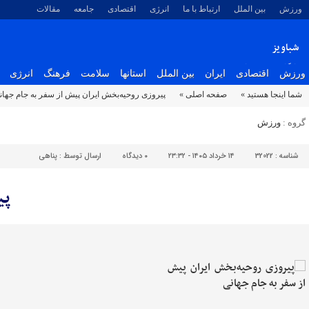
ورزش
بین الملل
ارتباط با ما
انرژی
اقتصادی
جامعه
مقالات
شباویز
پایگاه خبری شباویز
ورزش
اقتصادی
ایران
بین الملل
استانها
سلامت
فرهنگ
انرژی
شما اینجا هستید »
صفحه اصلی »
پیروزی روحیه‌بخش ایران پیش از سفر به جام جهان
گروه :
ورزش
شناسه :
32022
۱۴ خرداد ۱۴۰۵ - ۲۳:۳۲
۰
دیدگاه
ارسال توسط :
پناهی
پی