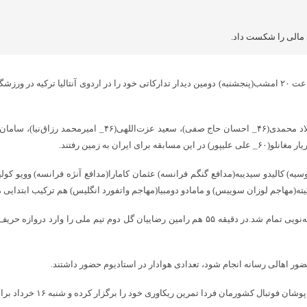
 مالی را شکست داد.
د روسیه) کالیدو سیدیبه(مدافع گنگم فرانسه) عثمان کامارا(مدافع آنژه فرانسه) وویو کول
اکیته(مهاجم لوزان سوییس) و مامادو دومبیا(مهاجم واتفورد انگلیس) هم ترکیب ابتدایی م
نیمه اول بازی با گل دقیقه ۱۲ سعید عزت‌اللهی یک بر صفر به سود شاگردان امیر قلعه‌نویی تمام شد.در 
 اهالی رسانه انجام شود، تعدادی هوادار در استادیوم حضور داشتند.
ی خود را برگزار کرده و شنبه ۱۶ خرداد برای حضور در محل کمپ خود در جام جهانی راهی تیخوانا مکزیک می‌شوند.