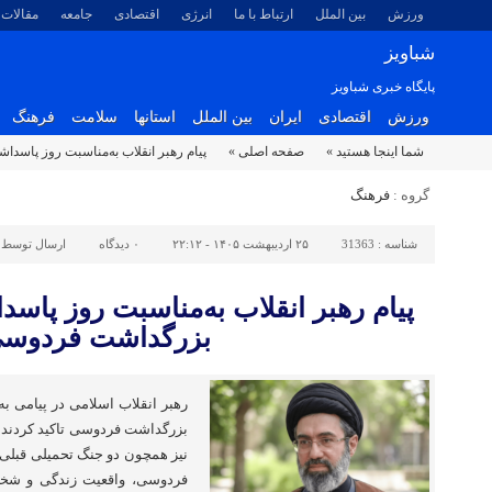
ورزش
بین الملل
ارتباط با ما
انرژی
اقتصادی
جامعه
مقالات
شباویز
پایگاه خبری شباویز
ورزش
اقتصادی
ایران
بین الملل
استانها
سلامت
فرهنگ
شما اینجا هستید »
صفحه اصلی »
پیام رهبر انقلاب به‌مناسبت روز پاس
گروه :
فرهنگ
شناسه :
31363
۲۵ اردیبهشت ۱۴۰۵ - ۲۲:۱۲
۰
دیدگاه
ارسال توسط 
پیام رهبر انقلاب به‌مناسبت روز پاس
بزرگداشت فردوس
رهبر انقلاب اسلامی در پیامی ب
بزرگداشت فردوسی تاکید کردند:
نیز همچون دو جنگ تحمیلی قبلی 
فردوسی، واقعیت زندگی و شخصی