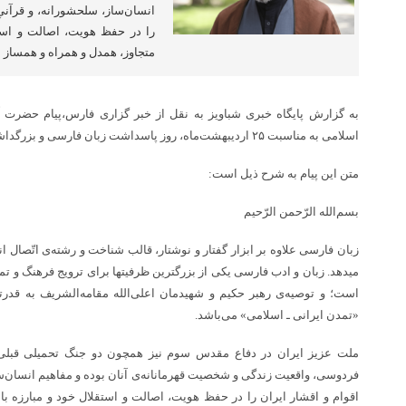
انسان‌ساز، سلحشورانه، و قرآنیِ
را در حفظ هویت، اصالت و استقل
متجاوز، همدل و همراه و همساز م
به گزارش پایگاه خبری شباویز به نقل از خبر گزاری فارس،پیام حضرت آیت
اسلامی به مناسبت ۲۵ اردیبهشت‌ماه، روز پاسداشت زبان فارسی و بزرگداشت حکیم ابوالقاسم فردوسی منتشر شد.
متن این پیام به شرح ذیل است:
بسم‌الله الرّحمن الرّحیم
زبان فارسی علاوه بر ابزار گفتار و نوشتار، قالب شناخت و رشته‌ی اتّصال ا
میدهد. زبان و ادب فارسی یکی از بزرگترین ظرفیتها برای ترویج فرهنگ و تم
است؛ و توصیه‌ی رهبر حکیم و شهیدمان اعلی‌الله مقامه‌الشریف به قدرت
«تمدن ایرانی ـ اسلامی» می‌باشد.
ملت عزیز ایران در دفاع مقدس سوم نیز همچون دو جنگ تحمیلی قبلی ث
فردوسی، واقعیت زندگی و شخصیت قهرمانانه‌ی آنان بوده و مفاهیم انسان‌سا
اقوام و اقشار ایران را در حفظ هویت، اصالت و استقلال خود و مبارزه با 