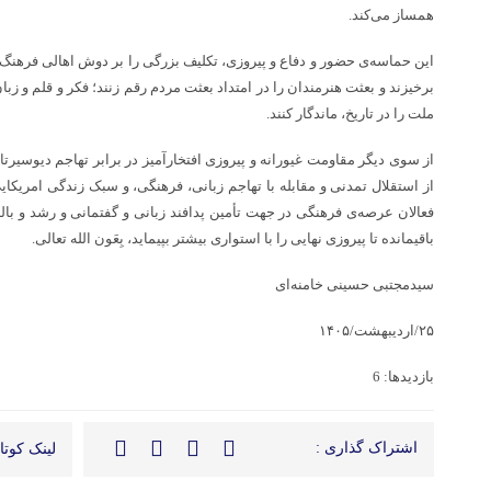
همساز می‌کند.
این حماسه‌ی حضور و دفاع و پیروزی، تکلیف بزرگی را بر دوش اهالی فرهنگ
برخیزند و بعثت هنرمندان را در امتداد بعثت مردم رقم زنند؛ فکر و قلم و زب
ملت را در تاریخ، ماندگار کنند.
از سوی دیگر مقاومت غیورانه و پیروزی افتخارآمیز در برابر تهاجم دیوسیرت
از استقلال تمدنی و مقابله با تهاجم زبانی، فرهنگی، و سبک زندگی امریکایی آ
فعالان عرصه‌ی فرهنگی در جهت تأمین پدافند زبانی و گفتمانی و رشد و بال
باقیمانده تا پیروزی نهایی را با استواری بیشتر بپیماید، بِعَون‌ الله تعالی.
سیدمجتبی حسینی خامنه‌ای
۲۵/اردیبهشت/۱۴۰۵
بازدیدها: 6
اشتراک گذاری :
لینک کوتاه