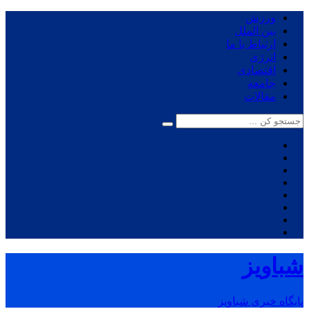
ورزش
بین الملل
ارتباط با ما
انرژی
اقتصادی
جامعه
مقالات
شباویز
پایگاه خبری شباویز