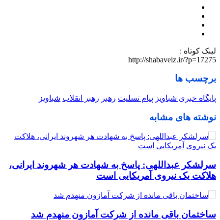
لینک کوتاه :
http://shabaveiz.ir/?p=17275
برچسب ها
پایگاه خبری شباویز
پیام تسلیت
رهبر
رهبر انقلاب
شباویز
نوشته های مشابه
سرلشکر عبداللهی: پاسخ به شهادت هر شهروند ایرانی،
هلاکت یک نیروی آمریکایی است
ساختمان باقی مانده از شرکت آمازون منهدم شد