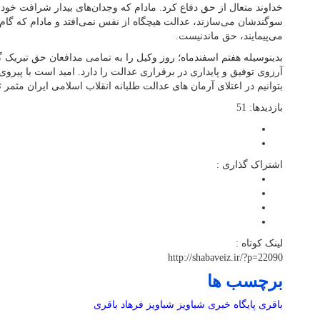
خداوند متعال از حق دفاع کرد. مادام که وجدان‌های بیدار شرافت خود 
سوگندشان می‌سازند، عدالت هیچگاه از نفس نمی‌افتد و مادام که گام‌ه
می‌پیمایند، حق ماندنیست.
بدینوسیله هفتم اسفندماه؛ روز وکیل را به تمامی مدافعان حق تبریک گ
آرزوی توفیق و پایداری در برقراری عدالت را دارد. امید است با پیرو
بتوانیم در اعتلای آرمان های عدالت طلبانه انقلاب اسلامی ایران مثمر ث
بازدیدها: 51
اشتراک گذاری :
لینک کوتاه :
http://shabaveiz.ir/?p=22090
برچسب ها
باقری
پایگاه خبری شباویز
شباویز
فرهاد باقری