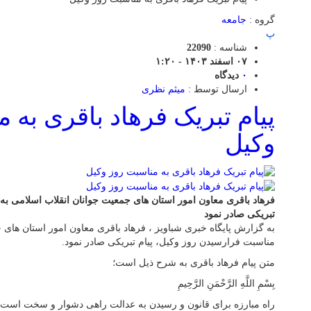
گروه :
جامعه
پ
شناسه :
22090
۰۷ اسفند ۱۴۰۳ - ۱:۲۰
۰
دیدگاه
ارسال توسط :
میثم نظری
پیام تبریک فرهاد باقری به 
وکیل
فرهاد باقری معاون امور استان های جمعیت جوانان انقلاب اسلامی به
تبریکی صادر نمود
به گزارش پایگاه خبری شباویز ، فرهاد باقری معاون امور استان های 
مناسبت فرارسیدن روز وکیل، پیام تبریکی صادر نمود.
متن پیام فرهاد باقری به شرح ذیل است؛
بِسْمِ اللَّهِ الرَّحْمَنِ الرَّحِیمِ
راه مبارزه برای قانون و رسیدن به عدالت راهی دشوار و سخت است، اما