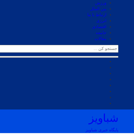
ورزش
بین الملل
ارتباط با ما
انرژی
اقتصادی
جامعه
مقالات
شباویز
پایگاه خبری شباویز