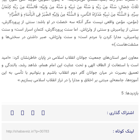
ثَلَاثُ خِصَالٍ: سُنَّهٌ مِنْ رَبِّهِ وَ سُنَّهٌ مِنْ نَبِیِّهِ وَ سُنَّهٌ مِنْ وَلِیِّهِ؛ فَالسُّنَّهُ مِنْ رَبِّهِ کِتْمَانُ
سِرِّهِ، وَ السُّنَّهُ مِنْ نَبِیِّهِ مُدَارَاهُ النَّاسِ، وَ السُّنَّهُ مِنْ وَلِیِّهِ الصَّبْرُ فِی الْبَأْسَاءِ وَ الضَّرَّاءِ”
(مؤمن، مؤمن واقعی نیست مگر آنکه سه خصلت در او باشد: سنتی از پروردگارش،
سنتی از پیامبرش و سنتی از ولیّ‌اش. اما سنت پروردگارش، کتمانِ اسرار است؛ و سنت
پیامبرش، مدارا کردن با مردم است؛ و سنت ولیّ‌اش، صبر داشتن در سختی‌ها و
مشقت‌هاست.)»
معاون امور استان‌های جمعیت جوانان انقلاب اسلامی در پایان خاطرنشان کرد: «امید
است با استعانت از الطاف الهی و تحت عنایت این امام همام، شاهد رشد، بالندگی و
تعمیق بصیرت در میان جوانان گام دوم انقلاب باشیم و بتوانیم با تأسی به این
آموزه‌ها، جامعه‌ای مبتنی بر اخلاق و مدارا را در تراز انقلاب اسلامی بسازیم.»
بازدیدها: 5
اشتراک گذاری :
لینک کوتاه :
http://shabaveiz.ir/?p=30783