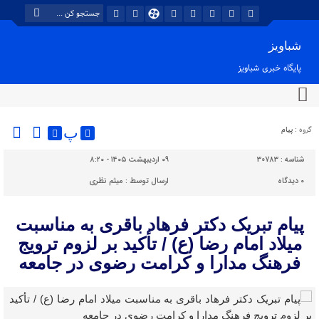
شباویز
پایگاه خبری شباویز
گروه :
پیام
پ
شناسه :
30783
۰۹ اردیبهشت ۱۴۰۵ - ۸:۲۰
۰
دیدگاه
ارسال توسط :
میثم نظری
پیام تبریک دکتر فرهاد باقری به مناسبت
میلاد امام رضا (ع) / تأکید بر لزوم ترویج
فرهنگ مدارا و کرامت رضوی در جامعه