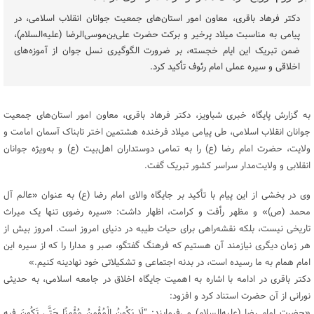
دکتر فرهاد باقری، معاون امور استان‌های جمعیت جوانان انقلاب اسلامی، در
پیامی به مناسبت میلاد پرخیر و برکت حضرت علی‌بن‌موسی‌الرضا (علیه‌السلام)،
ضمن تبریک این ایام خجسته، بر ضرورت الگوگیری نسل جوان از آموزه‌های
اخلاقی و سیره عملی امام رئوف تأکید کرد.
به گزارش پایگاه خبری شباویز، دکتر فرهاد باقری، معاون امور استان‌های جمعیت
جوانان انقلاب اسلامی، طی پیامی میلاد فرخنده هشتمین اختر تابناک آسمان امامت و
ولایت، حضرت امام رضا (ع) را به تمامی دوستداران اهل‌بیت (ع) و به‌ویژه جوانان
انقلابی و ولایت‌مدار سراسر کشور تبریک گفت.
وی در بخشی از این پیام با تأکید بر جایگاه والای امام رضا (ع) به عنوان «عالم آل
محمد (ص)» و مظهر رأفت و کرامت، اظهار داشت: «سیره رضوی تنها یک میراث
تاریخی نیست، بلکه نقشه‌راهی برای حیات طیبه در دنیای امروز است. امروز بیش از
هر زمان دیگری نیازمند آن هستیم که فرهنگ گفتگو، صبر و مدارا را که از سیره این
امام همام به ما رسیده است، در بدنه اجتماعی و تشکیلاتی خود نهادینه کنیم.»
دکتر باقری در ادامه با اشاره به اهمیت جایگاه اخلاق در جامعه اسلامی، به حدیثی
نورانی از آن حضرت استناد کرد و افزود:
«حضرت امام رضا (علیه‌السلام) می‌فرمایند: “لَا یَکُونُ الْمُؤْمِنُ مُؤْمِنًا حَتَّى تَکُونَ فِیهِ