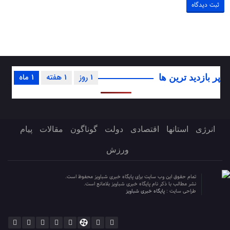
1 روز
1 هفته
1 ماه
پر بازدید ترین ها
انرژی
استانها
اقتصادی
دولت
گوناگون
مقالات
پیام
ورزش
تمام حقوق این وب سایت برای پایگاه خبری شباویز محفوظ است.
نشر مطالب با ذکر نام پایگاه خبری شباویز بلامانع است.
طراحی سایت :
پایگاه خبری شباویز