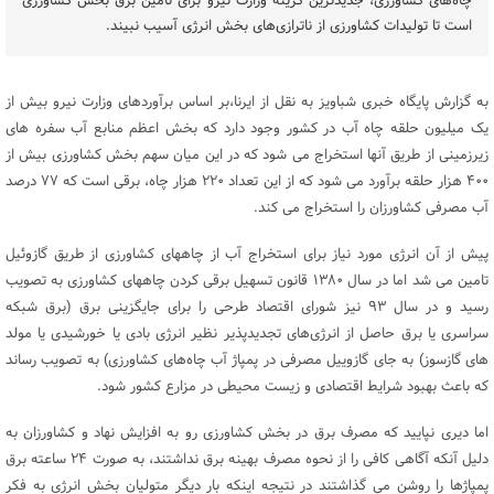
چاه‌های کشاورزی، جدیدترین گزینه وزارت نیرو برای تامین برق بخش کشاورزی
است تا تولیدات کشاورزی از ناترازی‌های بخش انرژی آسیب نبیند.
به گزارش پایگاه خبری شباویز به نقل از ایرنا،بر اساس برآوردهای وزارت نیرو بیش از
یک میلیون حلقه چاه آب در کشور وجود دارد که بخش اعظم منابع آب سفره های
زیرزمینی از طریق آنها استخراج می شود که در این میان سهم بخش کشاورزی بیش از
۴۰۰ هزار حلقه برآورد می شود که از این تعداد ۲۲۰ هزار چاه، برقی است که ۷۷ درصد
آب مصرفی کشاورزان را استخراج می کند.
پیش از آن انرژی مورد نیاز برای استخراج آب از چاههای کشاورزی از طریق گازوئیل
تامین می شد اما در سال ۱۳۸۰ ‌قانون تسهیل برقی کردن چاههای کشاورزی به تصویب
رسید و در سال ۹۳ نیز شورای اقتصاد طرحی را برای جایگزینی برق (برق شبکه
سراسری یا برق حاصل از انرژی‌های تجدیدپذیر نظیر انرژی بادی یا خورشیدی یا مولد
های گازسوز) به‌ جای گازوییل مصرفی در پمپاژ آب چاه‌های کشاورزی) به تصویب رساند
که باعث بهبود شرایط اقتصادی و زیست محیطی در مزارع کشور شود.
اما دیری نپایید که مصرف برق در بخش کشاورزی رو به افزایش نهاد و کشاورزان به
دلیل آنکه آگاهی کافی را از نحوه مصرف بهینه برق نداشتند، به صورت ۲۴ ساعته برق
پمپاژها را روشن می گذاشتند در نتیجه اینکه بار دیگر متولیان بخش انرژی به فکر