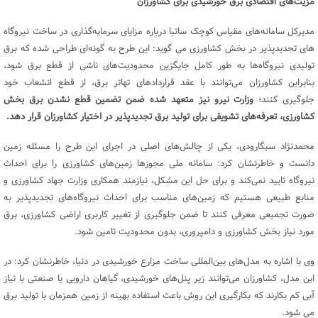
مزیت‌های اقتصادی برق خورشیدی برای کشاورزان
مدیرکل سامانه‌های مقیاس کوچک ساتبا درباره مزایای سرمایه‌گذاری در ساخت نیروگاه
های تجدیدپذیر در بخش کشاورزی می گوید: این طرح به گونه‌ای طراحی شده که برق
تولیدی نیروگاه‌ها به طور کامل جایگزین محدودیت‌های ناشی از قطع برق شود،
بنابراین کشاورزان می‌توانند با عقد قراردادهای تهاتر برق، از قطع انشعاب خود
جلوگیری کنند؛
وزارت نیرو نیز متعهد شده ضمن تضمین قطع نشدن برق بخش
کشاورزی، تعرفه‌های تشویقی برای تولید برق تجدیدپذیر در اختیار کشاورزان قرار دهد.
محمدنژاد سیگارودی، یکی از چالش‌های اصلی در اجرای این طرح را مسئله زمین
دانست و خاطرنشان کرد: سامانه ملی مجوزها زمین‌های کشاورزی را برای احداث
نیروگاه تایید نمی‌کند و برای حل این مشکل، نیازمند همکاری وزارت جهاد کشاورزی و
منابع طبیعی هستیم که زمین‌های مناسب برای احداث نیروگاه‌های تجدیدپذیر به
صورت تجمیعی معرفی کنند تا ضمن جلوگیری از تغییر کاربری اراضی کشاورزی، برق
مورد نیاز بخش کشاورزی و دامپروری، بدون محدودیت تامین شود.
وی با اشاره به مدل‌های بین‌المللی ساخت مزارع خورشیدی در دنیا، خاطرنشان کرد: در
این مدل، کشاورزان می‌توانند زیر پنل‌های خورشیدی، گیاهان دارویی یا صنعتی با نیاز
آبی کم بکارند که بکارگیری این روش باعث استفاده بهینه از زمین همزمان با تولید برق
می ‌شود.