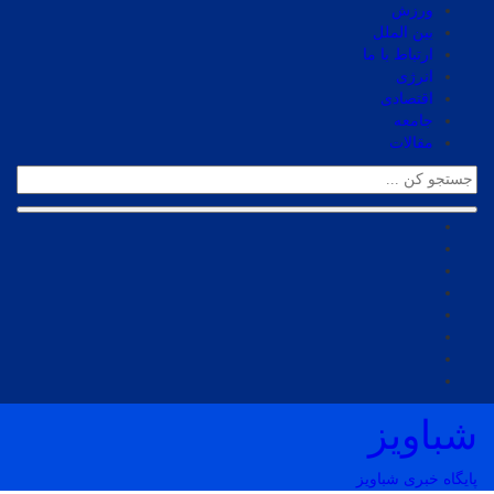
ورزش
بین الملل
ارتباط با ما
انرژی
اقتصادی
جامعه
مقالات
شباویز
پایگاه خبری شباویز