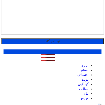
پر بازدید ترین ها
1 روز
1 هفته
1 ماه
انرژی
استانها
اقتصادی
دولت
گوناگون
مقالات
پیام
ورزش