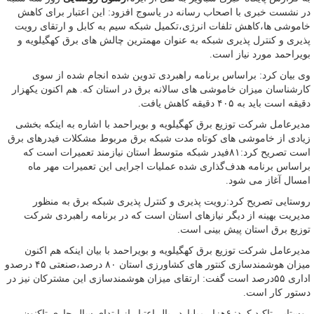
در نشست خبری با اصحاب رسانه در یاسوج افزود: این اعتبار برای کاهش
خاموشی ها،کاهش تلفات انرژی،تکمیل شبکه سیم به کابل و ارتقای رویت
پذیری و کنترل پذیری شبکه به عنوان مهمترین چالش های برق کهگیلویه و
بویراحمد مورد نیاز است.
وی بیان کرد: براساس برنامه راهبردی تدوین شده انجام شده از سوی
کارشناسان میزان خاموشی های سالانه برق در استان که. هم اکنون یکهزار
دقیقه است باید به ۴۰۵ دقیقه کاهش یافت.
مدیرعامل شرکت توزیع برق کهگیلویه و بویراحمد با اشاره به اینکه بخشی
زیادی از خاموشی های کوتاه مدت شبکه برق مربوط مشکلات فیدرهای برق
است تصریح کرد:۸۱فیدر شبکه متوسط استان نیازمند تعمیرات است که
براساس برنامه هدف‌گذاری شده عملیات اجرایی این تعمیرات مهر ماه
امسال آغاز می شود.
روستایی تصریح کرد:رویت پذیری و کنترل پذیری شبکه برق به منظور
مدیریت بهینه از دیگر نیازهای استان است که در برنامه راهبردی شرکت
توزیع برق استان پیش بینی است.
مدیرعامل شرکت توزیع برق کهگیلویه و بویراحمد با بیان اینکه هم اکنون
میزان هوشمندسازی کنتور های کشاورزی استان ۸۰ درصد،صنعتی ۴۵ درصدو
اداری ۵۵درصد است گفت: ارتقای میزان هوشمندسازی این مشترکان نیز در
دستور کار است.
روستایی تاکید کرد: ۶هزار میلیارد ریال اعتبار از ابتدای سال جاری تاکنون