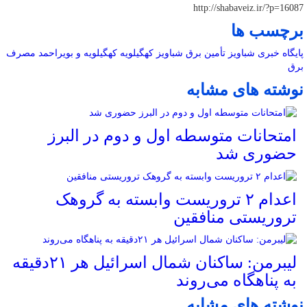
http://shabaveiz.ir/?p=16087
برچسب ها
پایگاه خبری شباویز
تأمین برق
شباویز
کهگیلویه
کهگیلویه و بویراحمد
مصرف
برق
نوشته های مشابه
امتحانات متوسطه اول و دوم در البرز
حضوری شد
اعدام ۲ تروریست وابسته به گروهک
تروریستی منافقین
لیبرمن: ساکنان شمال اسرائیل هر ۲۱دقیقه
به پناهگاه می‌روند
نوشته های مشابه