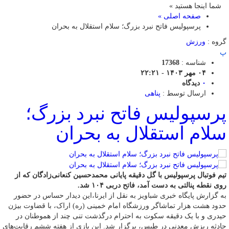
شما اینجا هستید »
صفحه اصلی »
پرسپولیس فاتح نبرد بزرگ؛ سلام استقلال به بحران
گروه :
ورزش
پ
شناسه :
17368
۰۴ مهر ۱۴۰۳ - ۲۲:۲۱
۰
دیدگاه
ارسال توسط :
پناهی
پرسپولیس فاتح نبرد بزرگ؛
سلام استقلال به بحران
تیم فوتبال پرسپولیس با گل دقیقه پایانی محمدحسین کنعانی‌زادگان که از
روی نقطه پنالتی به دست آمد، فاتح دربی ۱۰۴ شد.
به گزارش پایگاه خبری شباویز به نقل از ایرنا،این دیدار حساس در حضور
حدود هشت هزار تماشاگر ورزشگاه امام خمینی (ره) اراک، با قضاوت بیژن
حیدری و با یک دقیقه سکوت به احترام درگذشت تنی چند از هموطنان در
حادثه ریزش معدنی در طبس، برگزار شد. این بازی از هفته ششم رقابت‌های