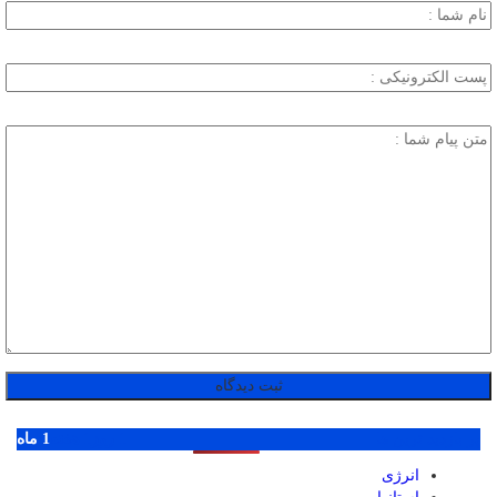
پر بازدید ترین ها
1 روز
1 هفته
1 ماه
انرژی