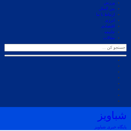
ورزش
بین الملل
ارتباط با ما
انرژی
اقتصادی
جامعه
مقالات
شباویز
پایگاه خبری شباویز