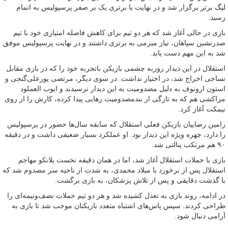
لیگ برتر برگزار شد و در نهایت با برتری یک بر صفر پرسپولیس به اتمام
رسید.
بازی در حالی آغاز شد که هر دو تیم برای کاهش فاصله امتیازی خود با تیم
صدرنشین سپاهان، نیاز مبرمی به برتری داشتند و در نهایت پرسپولیس موفق
شد به این مهم دست یابد.
استقلال در این دیدار روزبه چشمی بازیکن باتجربه خود را که در بازی مقابل
نساجی اخراج شد، در اختیار نداشت. در سوی دیگر، مرتضی پورعلی‌گنجی و
استون ارونوف به دلیل مصدومیت به این دیدار نرسیدند و ایوب العملود
مراکشی هم که به تازگی از بندمصدومیت رهایی پیدا کرده، کارش را از روی
نیمکت آغاز کرد.
رامین رضاییان بازیکن فعلی استقلال که سابقه سال‌ها حضور در پرسپولیس
را دارد، چهره ویژه این دیدار بود. او عملکرد بسیار ضعیفی داشت و در دقیقه
۹۰ هم مرتکب پنالتی شد.
بازی با حملات استقلال آغاز شد، اما در همان دقیقه نخست بلانکو مهاجم
استقلال پس از برخورد با میلاد محمدی، به شدت از ناحیه سر مصدوم شد که
با گذشت دقایقی و پس از تلاش پزشکان، به بازی برگشت.
در ادامه، روند بازی به تعدل کشیده شد و هر دو تیم حملات نصف‌ونیمه‌ای را
طراحی کردند. سپس پاس‌های اشتباه متعدد بازیکنان موجب شد تا بازی به
آرامی دنبال شود.