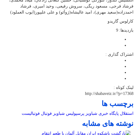
الکسیس گندوز، گئورگی گولسیانی، حسین کنعانی زادگان، میلاد محمدی،
فرشاد فرجی، مسعود ریگی، سروش رفیعی، وحید امیری، فرشاد
احمدزاده(سعید مهری)، امید عالیشاه(ژوآئو) و علی علیپور(ایوب العملود)
کارلوس گاریدو
بازدیدها: 9
اشتراک گذاری :
لینک کوتاه :
http://shabaveiz.ir/?p=17368
برچسب ها
استقلال
پایگاه خبری شباویز
پرسپولیس
شباویز
فوتبال
فوتبالیست
نوشته های مشابه