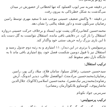
در دقیقه ضربه سر ایوب العملود که تنها لحظاتی از حضورش در میدان
می‌گذشت به شکل خطرناکی به بیرون رفت.
در دقیقه ۹۰ واکنش ضعیف حسینی موجب شد تا سعید مهری توسط رامین
رضاییان سرنگون شده و داور نقطه پنالتی را نشان دهد.
محمدحسین کنعانی‌زادگان پشت توپ ایستاد و برخلاف حرکت حسینی دروازه
استقلال را باز کرد. در دقایقی باقی مانده، استقلال نتوانست به گل دست یابد
تا این بازی بزرگ رابه حریف سنتی خود واگذار کند.
پرسپولیس با برتری در این دیدار، ۱۱ امتیازی و به رتبه دوم جدول رسید و
استقلال نیز با قبول دومین شکست فصل خود، پنج امتیازی باقی ماند تا به
جایگاه نازل دهم سقوط کند.
ترکیب استقلال:
سیدحسین حسینی، رافائل سیلوا، سامان فلاح، میلاد زکی پور، رامین
رضاییان(محمدحسین مرادمند)، ابوالفضل جلالی، دیدیر اندونگ، آرش
رضاوند(محمدزیبر نیک‌نفس)، محمدحسین اسلامی(کاکوتا)، جلال‌الدین
ماشاریپوف، گوستاوو بلانکو(آرمان رمضانی)
سرمربی جواد نکونام
ترکیب پرسپولیس: