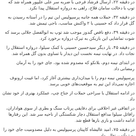
در دقیقه ۲۲، ارسال فرشاد فرجی با ضربه سر علی علیپور همراه شد که
توپ با دخالت سامان فلاح، راهی به دروازه استقلال پیدا نکرد.
در دقیقه ۳۲، حملات همه جانبه پرسپولیس این تیم را در آستانه رسیدن به
گل قرار داد که حسینی با ۲ واکنش مناسب، ناجی تیمش شد.
در دقیقه ۳۹، دفع ناقص گندوز موجب شد توپ به ابوالفضل جلالی برسد که
شوت تماشایی این بازیکن به تیرک دروازه برخورد کرد.
در دقیقه ۴۵، بار دیگر سیدحسین حسینی با کمک سیلوا، دروازه استقلال را
نجات داد. در نهایت نیمه نخست این دیدار با تساوی بدون گل همراه شد.
در ابتدای نیمه دوم، بلانکو که مصدوم شده بود، جای خود را به آرمان
رمضانی داد.
پرسپولیس نیمه دوم را با میدان‌داری بیشتری آغاز کرد، اما غیبت ارونوف
اجازه نمی‌داد این تیم به موقعیت‌های خوبی برسد.
در ادامه استقلال با سراحی حملات از جناح چپ، عملکرد بهتری از خود نشان
داد.
در اتفاقی غیر اخلاقی برای دقایقی پرتاب سنگ و بطری از سوی هواداران،
رافائل سیلوا مدافع استقلال دچار شکستگی از ناحیه سر شد. این رفتارها
ادامه داشت و بازی بارها قطع شد.
در دقیقه ۷۵، امید عالیشاه کاپیتان پرسپولیس به دلیل مصدومیت جای خود را
به ژوآئو پرتغالی داد.