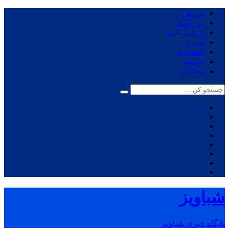
ورزش
بین الملل
ارتباط با ما
انرژی
اقتصادی
جامعه
مقالات
شباویز
پایگاه خبری شباویز