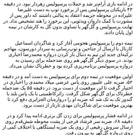
در ادامه بازی آرام‌تر شد و حملات پرسپولیس زهردار نبود. در دقیقه
۴۳ بازیکنان پرسپولیس پس از برخورد توپ به دست علیرضا
علیزاده در محوطه جریمه اعتقاد به پنالتی داشتند که داور پس از
مشورت با کمک داروان ویدئویی، این برخورد را هند تشخیص نداد. در
نهایت پرسپولیس و گل‌گهر با تساوی بدون گل به کارشان در نیمه
اول پایان دادند.
نیمه دوم را پرسپولیس هجومی آغاز کرد و شاگردان اسماعیل
کارتال با ارسال از جناحین و توپ‌رسانی به سردار دورسون، مهاجم
ترکیه‌ای جدید این تیم به دنبال باز کردن دروازه محمدرضا اخباری
بودند. در سوی دیگر گل‌گهر هم روی ضدحمله برای رسیدن به
دروازه پرسپولیس برنامه‌ریزی کرده بود و خطرناک نشان می‌داد.
اولین موقعیت در نیمه دوم برای پرسپولیس به دست آمد و در دقیقه
۵۲، ضربه علی علیپور روی پاس عرضی میلاد محمدی را اخباری در
اختیار گرفت تا این موقعیت از دست برود. در دقیقه ۵۵ یک ضدحمله
خطرناک برای گل‌گهر شکل گرفت. زائرکاظمینی با یک پاس بلند با
گندوز تک به تک شد که ضربه او را دروازه‌بان الجزایری دفع کرد تا
بهترین موقعیت برای شاگردان مهدی تارتار از دست برود.
در ادامه فشار پرسپولیس برای زدن گل برتری ادامه پیدا کرد و در
دقیقه ۶۸، ضربه سر فرشاد فرجی از پشت محوطه شش‌قدم روی
ارسال سروش رفیعی از روی یک ضربه ایستگاهی با اختلاف کمی از
روی دروازه گل‌گهر به بیرون رفت.