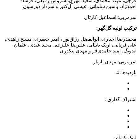
فرجی، میلاد محمدی، سعید مهری، سروش رفیعی، فرشاد
احمدزاد، یاسین سلمانی، عیسی آل‌کثیر و سردار دورسون
سرمربی: اسماعیل کارتال
ترکیب اولیه گل‌گهر:
محمدرضا اخباری، ابوالفضل رزاق‌پور ، امیر جعفری، مسیح زاهدی،
علی قربانی، اریک بایناما، علیرضا علیزاده، مجید عیدی، عثمان
اندونگ، امید حامدی‌فر و مهدی تیکدری
سرمربی: مهدی تارتار
بازدیدها: 4
اشتراک گذاری :
لینک کوتاه :