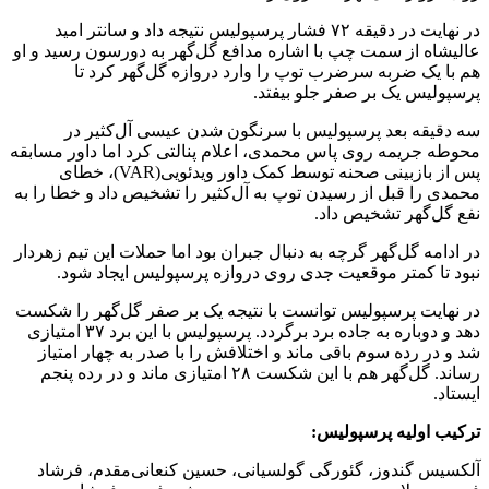
در نهایت در دقیقه ۷۲ فشار پرسپولیس نتیجه داد و سانتر امید
عالیشاه از سمت چپ با اشاره مدافع گل‌گهر به دورسون رسید و او
هم با یک ضربه سرضرب توپ را وارد دروازه گل‌گهر کرد تا
پرسپولیس یک بر صفر جلو بیفتد.
سه دقیقه بعد پرسپولیس با سرنگون شدن عیسی آل‌کثیر در
محوطه جریمه روی پاس محمدی، اعلام پنالتی کرد اما داور مسابقه
پس از بازبینی صحنه توسط کمک داور ویدئویی(VAR)، خطای
محمدی را قبل از رسیدن توپ به آل‌کثیر را تشخیص داد و خطا را به
نفع گل‌گهر تشخیص داد.
در ادامه گل‌گهر گرچه به دنبال جبران بود اما حملات این تیم زهردار
نبود تا کمتر موقعیت جدی روی دروازه پرسپولیس ایجاد شود.
در نهایت پرسپولیس توانست با نتیجه یک بر صفر گل‌گهر را شکست
دهد و دوباره به جاده برد برگردد. پرسپولیس با این برد ۳۷ امتیازی
شد و در رده سوم باقی ماند و اختلافش را با صدر به چهار امتیاز
رساند. گل‌گهر هم با این شکست ۲۸ امتیازی ماند و در رده پنجم
ایستاد.
ترکیب اولیه پرسپولیس:
آلکسیس گندوز، گئورگی گولسیانی، حسین کنعانی‌مقدم، فرشاد