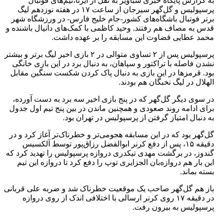
به گزارش پایگاه خبری شباویز به نقل از ایرنا،تیم‌های فوتبال
پرسپولیس و گل‌گهر سیرجان از ساعت ۱۷ در هفته نوزدهم لیگ
برتر فوتبال باشگاه‌های کشور-جام خلیج فارس- در ورزشگاه شهر
قدس به مصاف هم رفتند. وحید کاظمی با کمک‌های دانیال باشنده و
محمد عطایی قضاوت این مسابقه را بر عهده داشت.
پرسپولیس پس از ۲ تساوی متوالی در ۲ بازی اخیر لیگ برتر و بیشتر
نشدن فاصله با تراکتور و سپاهان، به دنبال برد در این بازی خانگی
بود. قرمزها در این بازی به دنبال پاک کردن شکست سنگین مقابل
الهلال در لیگ نخبگان هم بودند.
در سوی دیگر گل‌گهر که در پنج بازی اخیر سه برد به دست آورده،
برای ادامه روند صعودی و همچنین ماندن در بین پنج تیم اول جدول
به دنبال امتیاز گرفتن از پرسپولیس در تهران بود.
گل‌گهر بود که در این مسابقه هجومی‌تر و خطرناک‌تر آغاز کرد و در
دقیقه ۱۵، پس از دفع کرنر ابوالفضل رزاق‌پور توسط آلکسیس
گندوز، در برگشت مهدی تیکدری دروازه پرسپولیس را تهدید کرد که
این بار هم دروازه‌بان الجزایری توپ را دفع کرد تا دروازه این تیم
بسته بماند.
باز هم گل‌گهر صاحب یک موقعیت خطرناک شد و ضربه علی قربانی
در دقیقه ۱۷ روی کرنر ارسالی با اختلافی اندک از روی دروازه
پرسپولیس به بیرون رفت.