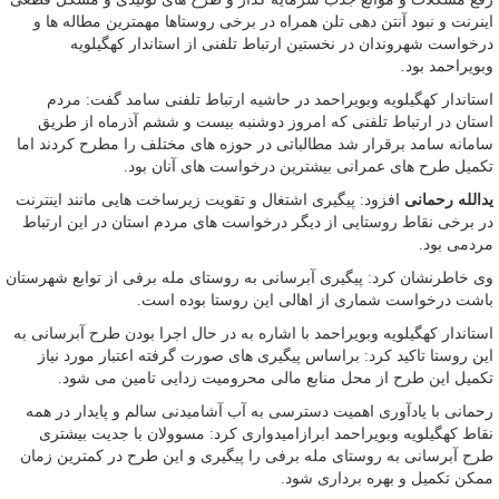
اینرنت و نبود آنتن دهی تلن همراه در برخی روستاها مهمترین مطاله ها و
درخواست شهروندان در نخستین ارتباط تلفنی از استاندار کهگیلویه
وبویراحمد بود.
استاندار کهگیلویه وبویراحمد در حاشیه ارتباط تلفنی سامد گفت: مردم
استان در ارتباط تلفنی که امروز دوشنبه بیست و ششم آذرماه از طریق
سامانه سامد برقرار شد مطالباتی در حوزه های مختلف را مطرح کردند اما
تکمیل طرح های عمرانی بیشترین درخواست های آنان بود.
یدالله رحمانی
افزود: پیگیری اشتغال و تقویت زیرساخت هایی مانند اینترنت
در برخی نقاط روستایی از دیگر درخواست های مردم استان در این ارتباط
مردمی بود.
وی خاطرنشان کرد: پیگیری آبرسانی به روستای مله برفی از توابع شهرستان
باشت درخواست شماری از اهالی این روستا بوده است.
استاندار کهگیلویه وبویراحمد با اشاره به در حال اجرا بودن طرح آبرسانی به
این روستا تاکید کرد: براساس پیگیری های صورت گرفته اعتبار مورد نیاز
تکمیل این طرح از محل منابع مالی محرومیت زدایی تامین می شود.
رحمانی با یادآوری اهمیت دسترسی به آب آشامیدنی سالم و پایدار در همه
نقاط کهگیلویه وبویراحمد ابرازامیدواری کرد: مسوولان با جدیت بیشتری
طرح آبرسانی به روستای مله برفی را پیگیری و این طرح در کمترین زمان
ممکن تکمیل و بهره برداری شود.