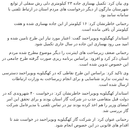
وی بیان کرد: تکمیل بهسازی جاده ۲۳ کیلومتری دلی رش سفلی از توابع
شهرستان مارگون از دیگر درخواست های مردم استان در ارتباط تلفنی با
سامانه سامد بود.
رحمانی خاطرنشان کرد: ۱۶ کیلومتر از این جاده بهسازی شده و هفت
کیلومتر آن باقی مانده است.
استاندار کهگیلویه وبویراحمد گفت: اعتبار مورد نیاز این طرح تامین شده و
امید می رود بهسازی این جاده در سال جاری تکمیل شود.
رحمانی ضعف زیرساخت های اینترنت را دیگر موضوع مطرح شده مردم
استان ذکر کرد و افزود: براساس برنامه ریزی صورت گرفته طرح جامعی در
این خصوص تدوین شده است.
وی تاکید کرد: براساس این طرح نقاطی که در کهگیلویه وبویراحمد دسترسی
به اینترنت ندارند شناسایی و برای انجام زیرساخت به وزارت ارتباطات
ارسال شده است.
استاندار کهگیلویه وبویراحمد خاطرنشان کرد: درخواست ۴۰ شهروندی که در
دولت قبل متقاضی جذب در شرکت گاز استان بودند و برای تحقق این امر
امضای وزیر را هم اخذ کرده بودند نیز در تماس تلفنی با مدیرعامل شرکت
گاز بررسی شد.
رحمانی عنوان کرد: از شرکت گاز کهگیلویه وبویراحمد در خواست شد تا
اقدام های قانونی در این خصوص انجام شود.