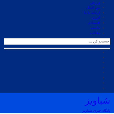
ورزش
بین الملل
ارتباط با ما
انرژی
اقتصادی
جامعه
مقالات
شباویز
پایگاه خبری شباویز