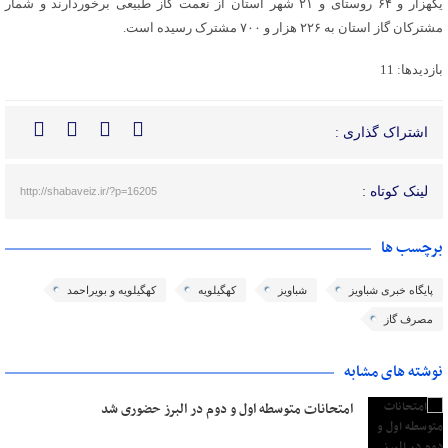
یکهزار و ۶۴ روستای و ۲۱ شهر استان از نعمت گاز طبیعی برخوردارند و شمار
مشترکان گاز استان به ۲۲۶ هزار و ۷۰۰ مشترک رسیده است.
بازدیدها: 11
اشتراک گذاری :
لینک کوتاه :
http://shabaveiz.ir/?p=16205
برچسب ها
پایگاه خبری شباویز
شباویز
کهگیلویه
کهگیلویه و بویراحمد
مصرف گاز
نوشته های مشابه
امتحانات متوسطه اول و دوم در البرز حضوری شد