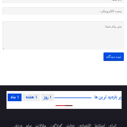
پر بازدید ترین ها
1 روز
1 هفته
1 ماه
انرژی
استانها
اقتصادی
دولت
گوناگون
مقالات
پیام
ورزش