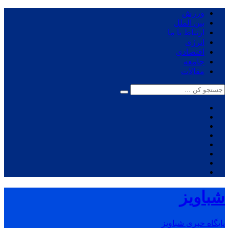
ورزش
بین الملل
ارتباط با ما
انرژی
اقتصادی
جامعه
مقالات
شباویز
پایگاه خبری شباویز