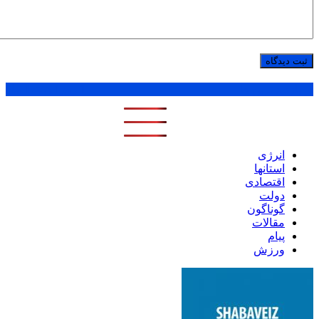
پر بازدید ترین ها
1 روز
1 هفته
1 ماه
انرژی
استانها
اقتصادی
دولت
گوناگون
مقالات
پیام
ورزش