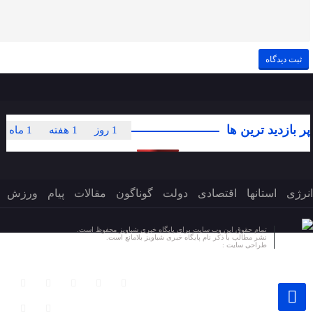
پر بازدید ترین ها
1 روز
1 هفته
1 ماه
انرژی
استانها
اقتصادی
دولت
گوناگون
مقالات
پیام
ورزش
تمام حقوق این وب سایت برای پایگاه خبری شباویز محفوظ است.
نشر مطالب با ذکر نام پایگاه خبری شباویز بلامانع است.
طراحی سایت :
پایگاه خبری شباویز