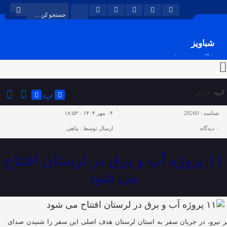
شباویز
پایگاه خبری شباویز
پ
گروه :
انرژی
شناسه :
28260
۰۴ مهر ۱۴۰۴ - ۱۸:۵۳
۰
دیدگاه
ارسال توسط :
پناهی
١١ پروژه آب و برق در لرستان افتتاح
می شود
ر نیرو، در جریان سفر به استان لرستان هدف اصلی این سفر را شنیدن صدای