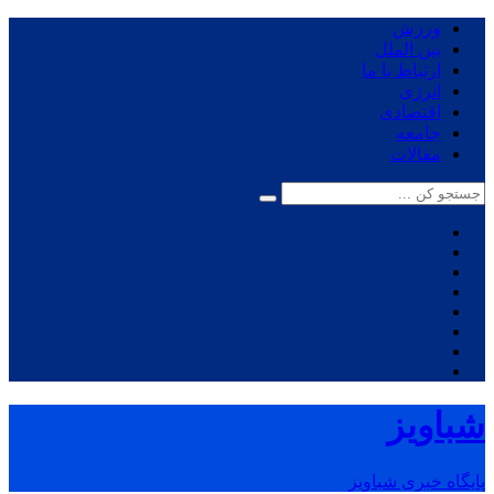
ورزش
بین الملل
ارتباط با ما
انرژی
اقتصادی
جامعه
مقالات
شباویز
پایگاه خبری شباویز