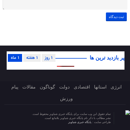
1 روز
1 هفته
1 ماه
پر بازدید ترین ها
انرژی
استانها
اقتصادی
دولت
گوناگون
مقالات
پیام
ورزش
تمام حقوق این وب سایت برای پایگاه خبری شباویز محفوظ است.
نشر مطالب با ذکر نام پایگاه خبری شباویز بلامانع است.
طراحی سایت :
پایگاه خبری شباویز