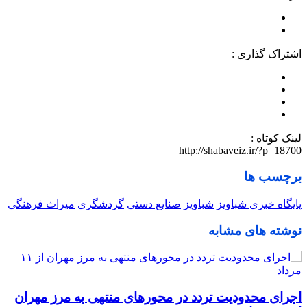
اشتراک گذاری :
لینک کوتاه :
http://shabaveiz.ir/?p=18700
برچسب ها
پایگاه خبری شباویز
شباویز
صنایع دستی
گردشگری
میراث فرهنگی
نوشته های مشابه
اجرای محدودیت تردد در محورهای منتهی به مرز مهران