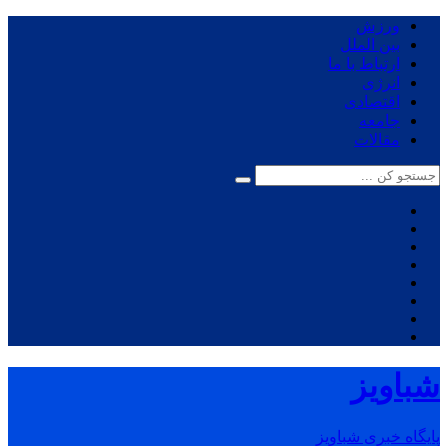
ورزش
بین الملل
ارتباط با ما
انرژی
اقتصادی
جامعه
مقالات
شباویز
پایگاه خبری شباویز