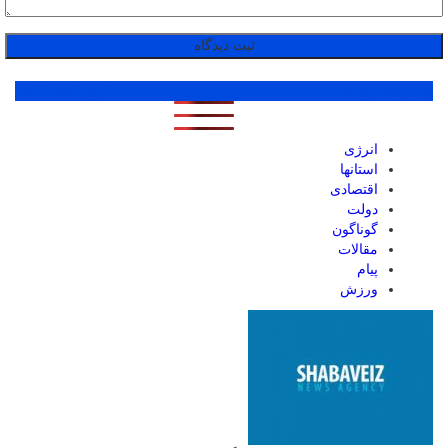
پر بازدید ترین ها
1 روز
1 هفته
1 ماه
انرژی
استانها
اقتصادی
دولت
گوناگون
مقالات
پیام
ورزش