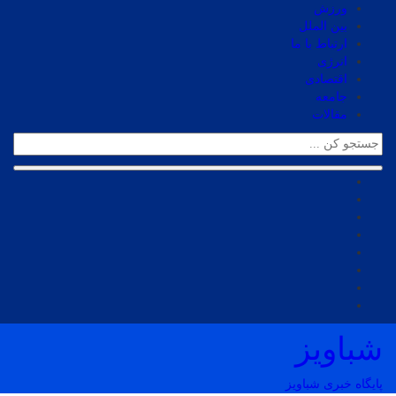
ورزش
بین الملل
ارتباط با ما
انرژی
اقتصادی
جامعه
مقالات
شباویز
پایگاه خبری شباویز