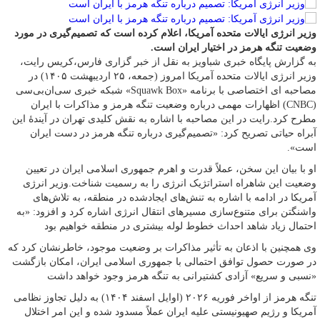
وزیر انرژی ایالات متحده آمریکا، اعلام کرده است که تصمیم‌گیری در مورد
وضعیت تنگه هرمز در اختیار ایران است.
به گزارش پایگاه خبری شباویز به نقل از خبر گزاری فارس،کریس رایت،
وزیر انرژی ایالات متحده آمریکا امروز (جمعه، ۲۵ اردیبهشت ۱۴۰۵) در
مصاحبه ای اختصاصی با برنامه «Squawk Box» شبکه خبری سی‌ان‌بی‌سی
(CNBC) اظهارات مهمی درباره وضعیت تنگه هرمز و مذاکرات با ایران
مطرح کرد.رایت در این مصاحبه با اشاره به نقش کلیدی تهران در آیندۀ این
آبراه حیاتی تصریح کرد: «تصمیم‌گیری درباره تنگه هرمز در دست ایران
است».
او با بیان این سخن، عملاً قدرت و اهرم جمهوری اسلامی ایران در تعیین
وضعیت این شاهراه استراتژیک انرژی را به رسمیت شناخت.وزیر انرژی
آمریکا در ادامه با اشاره به تنش‌های ایجادشده در منطقه، به تلاش‌های
واشنگتن برای متنوع‌سازی مسیرهای انتقال انرژی اشاره کرد و افزود: «به
احتمال زیاد شاهد احداث خطوط لوله بیشتری در منطقه خواهیم بود
وی همچنین با اذعان به تأثیر مذاکرات بر وضعیت موجود، خاطرنشان کرد که
در صورت حصول توافق احتمالی با جمهوری اسلامی ایران، امکان بازگشت
«نسبی و سریع» آزادی کشتیرانی به تنگه هرمز وجود خواهد داشت
تنگه هرمز از اواخر فوریه ۲۰۲۶ (اوایل اسفند ۱۴۰۴) به دلیل تجاوز نظامی
آمریکا و رژیم صهیونیستی علیه ایران عملاً مسدود شده و این امر اختلال