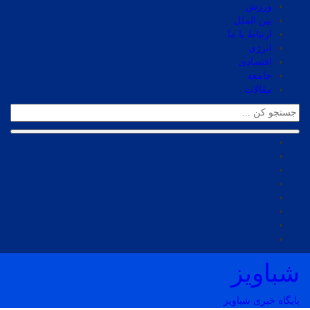
ورزش
بین الملل
ارتباط با ما
انرژی
اقتصادی
جامعه
مقالات
شباویز
پایگاه خبری شباویز