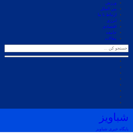
ورزش
بین الملل
ارتباط با ما
انرژی
اقتصادی
جامعه
مقالات
شباویز
پایگاه خبری شباویز