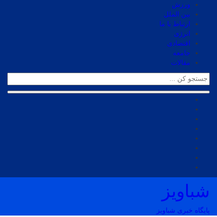
ورزش
بین الملل
ارتباط با ما
انرژی
اقتصادی
جامعه
مقالات
شباویز
پایگاه خبری شباویز