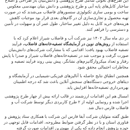
این طرح‌های تحولی شامل طرح پژوهشی و دانش‌بنیان باز طراحی و اصلاح
ساختار کابل‌های پایه آبی و طرح پژوهشی و دانش بنیان مهندسی معکوس
ساخت و بومی سازی تکنولوژی سنسورهای فاضلاب می‌شدند که در صورت
تهیه محصول و تجاری‌سازی آن در گام‌های بعدی قرار بود موجبات کاهش
هزینه‌های خرید کابل به دلیل تغییر ساختار، طول عمر آن و سهولت در تأمین
و دسترسی را فراهم کنند.
در دی ماه سال ۱۴۰۲ نیز شرکت آب و فاضلاب شیراز اعلام کرد که با
استفاده از
روش‌های نوین در آزمایشگاه تصفیه‌خانه‌های فاضلاب،
فرآیند
تصفیه فاضلاب بهبود یافت؛ اقدامی که با مشارکت شرکت‌های دانش‌بنیان
صورت گرفت و موجب شد در تصفیه‌خانه‌های فاضلاب شیراز و صدرا با پایش
رفتار و تعداد میکروارگانیزم‌های نشانگر، پیش بینی روند فرآیند تصفیه و
مخاطرات احتمالی محقق شود.
همچنین انطباق نتایج حاصله با آنالیزهای فیزیکی-شیمیایی در آزمایشگاه و
دیتاهای خروجی دستگاه‌های سنجش آنلاین باعث شد که درجه اطمینان
بهره‌برداری تصفیه‌خانه‌ها افزایش یابد.
امسال هم این اقدامات ارزشمند در قالب ارائه بیش از چهار طرح پژوهشی
اجرا شده و رونمایی اولیه از ۲ طرح کاربردی دیگر توسط شرکت آب و
فاضلاب فارس دنبال شد.
طبق گفته متولیان شرکت آبفا فارس این شرکت با همکاری ستاد پژوهش و
فناوری استان و با در نظر گرفتن ضوابط مطروحه، اقدامات قابل توجهی در
حوزه پژوهش انجام داده که یکی از مهمترین اقدامات صورت گرفته