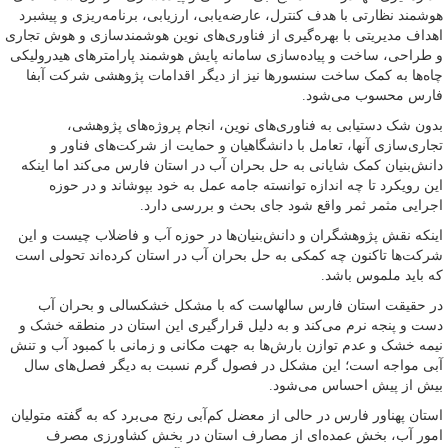
هوشمند نظارتی با هدف کنترل، عارضه‌یابی، ارزیابی، برنامه‌ریزی و پیشبرد
اهداف مدیریتی با بهره‌گیری از فناوری‌های نوین هوشمندسازی و هوش تجاری
و طراحی، ساخت و پیاده‌سازی سامانه پایش هوشمند پارامترهای هیدرولیکی
چاه‌ها به کمک ساخت سنسورها نیز از دیگر اقدامات پژوهشی شرکت آبفا
فارس محسوب می‌شود.
بدون شک دستیابی به فناوری‌های نوین، انجام پروژه‌های پژوهشی،
تجاری‌سازی آنها، تعامل با دانشگاهیان و حمایت از شرکت‌های فناور و
دانش‌بنیان کمک شایانی به حل بحران آب در استان فارس می‌کند اما اینکه
این رویکرد تا چه اندازه توانسته جامه عمل به خود بپوشاند و در حوزه
اجرایی مثمر ثمر واقع شود جای بحث و بررسی دارد.
اینکه نقش پژوهشگران و دانش‌بنیان‌ها در حوزه آب و فاضلاب چیست و این
شرکت‌ها تاکنون چه کمکی به حل بحران آب در استان کرده‌اند تحولی است
که باید ملموس باشد.
در حقیقت استان فارس سالهاست که با مشکل خشکسالی و بحران آب
دست و پنجه نرم می‌کند و به دلیل قرارگیری این استان در منطقه خشک و
نیمه خشک و عدم توازن بارش‌ها به جهت مکانی و زمانی با کمبود آب و تنش
آبی مواجه است؛ این مشکل در فصول گرم نسبت به دیگر فصل‌های سال
بیش از پیش احساس می‌شود.
استان پهناور فارس در حالی از معضل کم‌آبی رنج می‌برد که به گفته متولیان
امور آب، بخش عمده‌ای از مصارف استان در بخش کشاورزی مصرف