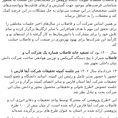
شناسایی فرصت‌های موجود جهت گسترش و ارتقای قابلیت‌ها وتوانمندی‌های
علمی متخصصان در این صنعت می‌تواند به حل مشکلات در این عرصه کمک
کند و معضلات را به حداقل برساند.
بر همین اساس شرکت آب و فاضلاب در سال‌های اخیر جلسات مختلفی را
برای تحقق این مهم با هدف هم‌افزایی با سایر ارگان‌ها برگزار کرده و تمام
تلاش خود را برای مشارکت با دانش‌بنیان‌ها به کار گرفته تا از ایده‌های نو و
کارآمد این شرکت‌ها برای بهبود بهره‌وری در صنعت آب و فاضلاب حمایت
کند.
سال ۱۴۰۰ بود که
تصفیه خانه فاضلاب شماره یک شرکت آب و
فاضلاب
شیراز با پنج دستگاه گیربکس و توربین هوادهی ساخت شرکت دانش
بنیان داخلی تجهیز شد.
۱۳ خردادماه سال ۱۴۰۲ هم
جلسه کمیته تحقیقات شرکت آبفا فارس
با
حضور با حضور مدیر عامل و رئیس این کمیته، اساتید دانشگاه و عضو کمیته
تحقیقات شرکت آبفا استان فارس و سایر اعضای کمیته برگزار و در این
جلسه خصوص ۲طرح تحولی و تحقیقاتی محصول محور و دانش بنیان این
شرکت بحث و تبادل نظر شد.
این ۲طرح پژوهشی که مشترکا توسط واحد تحقیقات و دفاتر انرژی آب و
فاضلاب شرکت آبفا فارس ارائه شده است، از میان بیش از ۱۰۰ طرح
پژوهشی ارائه شده در استان به عنوان طرح های برتر برگزیده شده‌اند.