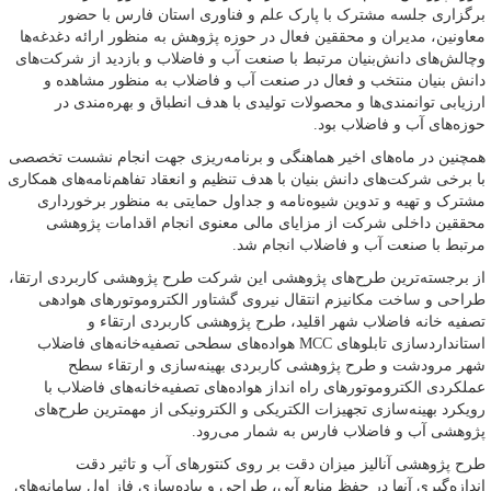
برگزاری جلسه مشترک با پارک علم و فناوری استان فارس با حضور
معاونین، مدیران و محققین فعال در حوزه پژوهش به منظور ارائه دغدغه‌ها
وچالش‌های دانش‌بنیان مرتبط با صنعت آب و فاضلاب و بازدید از شرکت‌های
دانش بنیان منتخب و فعال در صنعت آب و فاضلاب به منظور مشاهده و
ارزیابی توانمندی‌ها و محصولات تولیدی با هدف انطباق و بهره‌مندی در
حوزه‌های آب و فاضلاب بود.
همچنین در ماه‌های اخیر هماهنگی و برنامه‌ریزی جهت انجام نشست تخصصی
با برخی شرکت‌های دانش بنیان با هدف تنظیم و انعقاد تفاهم‌نامه‌های همکاری
مشترک و تهیه و تدوین شیوه‌نامه و جداول حمایتی به منظور برخورداری
محققین داخلی شرکت از مزایای مالی معنوی انجام اقدامات پژوهشی
مرتبط با صنعت آب و فاضلاب انجام شد.
از برجسته‌ترین طرح‌های پژوهشی این شرکت طرح پژوهشی کاربردی ارتقا،
طراحی و ساخت مکانیزم انتقال نیروی گشتاور الکتروموتورهای هوادهی
تصفیه خانه فاضلاب شهر اقلید، طرح پژوهشی کاربردی ارتقاء و
استانداردسازی تابلوهای MCC هواده‌های سطحی تصفیه‌خانه‌های فاضلاب
شهر مرودشت و طرح پژوهشی کاربردی بهینه‌سازی و ارتقاء سطح
عملکردی الکتروموتورهای راه انداز هواده‌های تصفیه‌خانه‌های فاضلاب با
رویکرد بهینه‌سازی تجهیزات الکتریکی و الکترونیکی از مهمترین طرح‌های
پژوهشی آب و فاضلاب فارس به شمار می‌رود.
طرح پژوهشی آنالیز میزان دقت بر روی کنتورهای آب و تاثیر دقت
اندازه‌گیری آنها در حفظ منابع آبی، طراحی و پیاده‌سازی فاز اول سامانه‌های