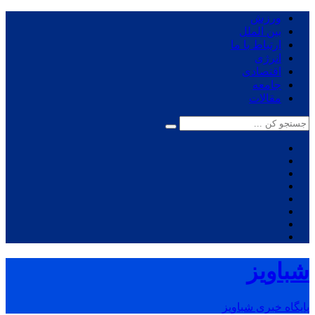
ورزش
بین الملل
ارتباط با ما
انرژی
اقتصادی
جامعه
مقالات
شباویز
پایگاه خبری شباویز