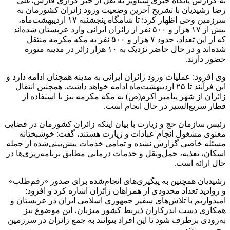
به گزارش پایگاه خبری شباویز به نقل از خبر گزاری فارس،علی
رضا رشیدیان با تشریح آخرین وضعیت ورود زائران کشورمان به
سرزمین وحی اظهار کرد: تا شامگاه پنجشنبه ۱۷ اردیبهشت‌ماه،
بیش از ۱۷ هزار و ۵۰۰ نفر از زائران ایرانی وارد عربستان شده‌اند
که از این تعداد، حدود ۷ هزار و ۵۰۰ نفر به مکه مکرمه منتقل
شده‌اند و در حال حاضر نزدیک به ۱۰ هزار زائر در مدینه منوره
حضور دارند.
وی افزود: عملیات ورود زائران ایرانی به مدینه همچنان ادامه دارد و
این فرآیند تا ۲۵ اردیبهشت‌ماه ادامه خواهد داشت. همچنین انتقال
زائران از شهر پیامبر اکرم(ص) به مکه مکرمه نیز با استفاده از
قطار سریع‌السیر در حال انجام است.
رئیس سازمان حج و زیارت با بیان اینکه زائران کشورمان در فضایی
معنوی مشغول انجام عبادات و زیارت هستند، گفت: خوشبختانه
مسئله خاصی گزارش نشده و تمامی خدمات پیش‌بینی‌شده از جمله
اسکان، تغذیه، حمل‌ونقل و خدمات درمانی مطابق برنامه‌ریزی‌ها در
حال ارائه است.
رشیدیان همچنین به پیگیری‌های انجام‌شده برای صدور «رقم‌طلب»
و روادید تعداد محدودی از همراهان زائران اشاره کرد و افزود:
امیدواریم با تلاش‌های سفیر جمهوری اسلامی ایران در عربستان و
همکاری دست اندرکاران ذیربط کشور میزبان، این موضوع نیز
به‌زودی برطرف شود تا این افراد بتوانند به جمع زائران در سرزمین
وحی بپیوندند.