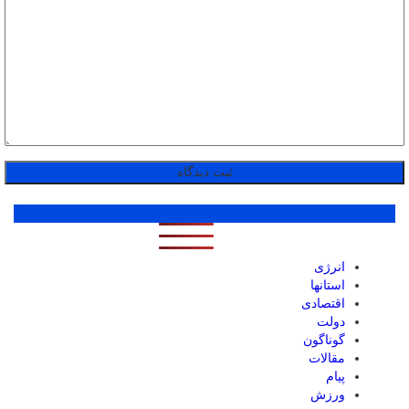
پر بازدید ترین ها
1 روز
1 هفته
1 ماه
انرژی
استانها
اقتصادی
دولت
گوناگون
مقالات
پیام
ورزش