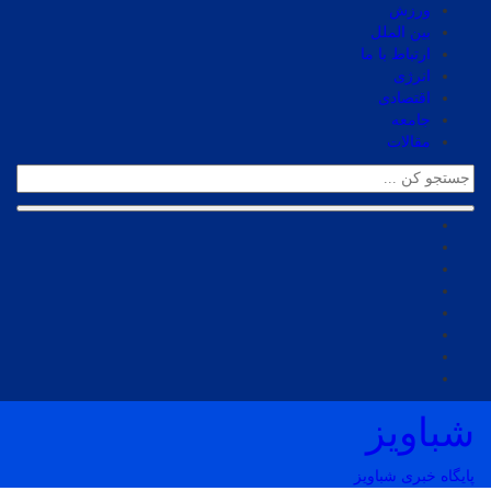
ورزش
بین الملل
ارتباط با ما
انرژی
اقتصادی
جامعه
مقالات
شباویز
پایگاه خبری شباویز