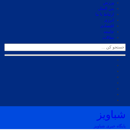
ورزش
بین الملل
ارتباط با ما
انرژی
اقتصادی
جامعه
مقالات
شباویز
پایگاه خبری شباویز