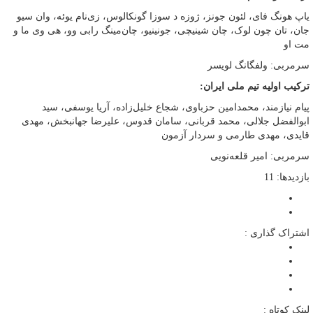
یاپ هونگ فای، لئون جونز، ژوزه د سوزا گونکالوس، زی‌نام یوئه، وان سیو
جان، تان چون لوک، چان شینیچی، جونینیو، چان‌مینگ رابی وو، هی وی ما و
مت او
سرمربی: ولفگانگ لویسر
ترکیب اولیه تیم ملی ایران:
پیام نیازمند، محمدامین حزباوی، شجاع خلیل‌زاده، آریا یوسفی، سید
ابوالفضل جلالی، محمد قربانی، سامان قدوس، علیرضا جهانبخش، مهدی
قایدی، مهدی طارمی و سردار آزمون
سرمربی: امیر قلعه‌نویی
بازدیدها: 11
اشتراک گذاری :
لینک کوتاه :