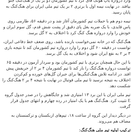
وارد دروازه یاپ هونگ فای کرد تا تیم کشورمان دو بر یک از هنگ‌کنگ جلو
بیافتد. در نهایت نیمه اول با برتری ۲ بر یک تیم ملی ایران برای هنگ‌کنگ به
پایان رسید.
نیمه دوم هم با حملات تیم کشورمان آغاز شد و در دقیقه ۵۶، طارمی روی
پاس قایدی، با یک ضربه بغل پای دقیق از پشت شش قدم، گل سوم ایران و
خودش را وارد دروازه هنگ کنگ کرد تا اختلاف به ۲ گل برسد.
هنگ‌کنگ که در خانه نمی‌خواست بازنده باشد، روی ضعف خط دفاعی ایران،
توانست در دقیقه ۶۰ گل دوم را وارد دروازه تیم کشورمان کند تا نتیجه بازی
۳ بر ۲ به نفع ایران شود و اختلاف به یک گل برسد.
با این حال همچنان برتری با تیم کشورمان بود و سردار آزمون در دقیقه ۶۵
توانست دروازه هنگ‌کنگ را باز کند تا تیم کشورمان ۴ بر ۲ از حریفش پیش
افتد. در ادامه تلاش هنگ‌کنگی‌ها برای جبران گل‌های خورده و کم‌کردن
اختلاف به نتیجه نرسید تا تیم ملی فوتبال در نهایت با نتیجه ۴ بر ۲ هنگ‌کنگ را
شکست دهد.
تیم ملی ایران با این برد ۱۳ امتیازی شد و جایگاهش را در صدر جدول گروه
E تثبیت کرد. هنگ‌کنگ هم با یک امتیاز در رده چهارم و انتهای جدول قرار
گرفت.
در دیگر دیدار این گروه از ساعت ۱۸، تیم‌های ازبکستان و ترکمنستان به
مصاف هم می‌روند.
ترکیب اولیه تیم ملی هنگ‌کنگ: