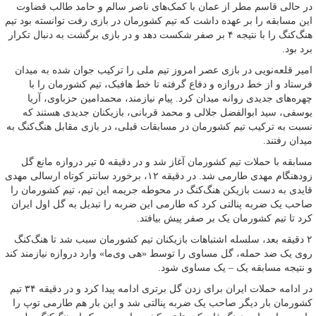
در حالی قاسم مطر از عمان با کمک‌های ناصر سالم و حامد طالب قضاوت
این مسابقه را بر عهده داشت که تیم کشورمان در بازی رفت توانسته بود تیم
هنگ‌کنگ را با نتیجه ۴ بر صفر شکست دهد و در بازی برگشت به دنبال تکرار
برد بود.
امیر قلعه‌نویی در بازی عصر امروز تیم ملی را ترکیب جوان شده به میدان
فرستاد و از خط دروازه و دفاع گرفته تا خط هافبک، تیم کشورمان را با
چهره‌های جدیدی روانه میدان کرد. پیام نیازمند، محمدامین حزباوی، آریا
یوسفی، سید ابوالفضل جلالی و محمد قربانی، بازیکنان جدیدی هستند که
نسبت به ترکیب تیم کشورمان در مسابقات قبلی، در بازی مقابل هنگ‌کنگ به
میدان رفتند.
مسابقه با حملات تیم کشورمان آغاز شد و در دقیقه ۵ تیر دروازه مانع گل
زودهنگام مهدی طارمی شد. در دقیقه ۱۲، برخورد سانتر کوتاه ارسالی مهدی
قایدی به دست بازیکن هنگ‌کنگ در محوطه جریمه این تیم، تیم کشورمان را
صاحب یک ضربه پنالتی کرد که طارمی این ضربه را تبدیل به گل اول ایران
کرد تا تیم کشورمان یک بر صفر پیش بیافتد.
۲ دقیقه بعد، سلسله اشتباهات بازیکنان تیم کشورمان سبب شد تا هنگ‌کنگ
روی یک ضد حمله، گل مساوی را توسط «هی وی‌ما» وارد دروازه نیازمند کند
و نتیجه مسابقه یک – یک مساوی شود.
در ادامه حملات ایران برای زدن گل برتری ادامه پیدا کرد و در دقیقه ۳۴ تیم
کشورمان بار دیگر صاحب یک ضربه پنالتی شد و این بار هم طارمی توپ را