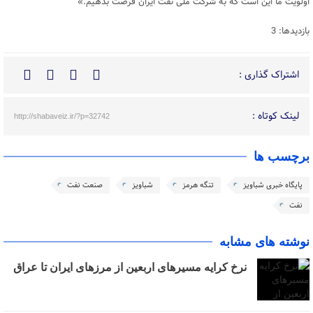
اولویت ما این است که به شرکت ملی نفت ایران فرصت بدهیم.»
بازدیدها: 3
اشتراک گذاری :
لینک کوتاه :
http://shabaveiz.ir/?p=32742
برچسب ها
پایگاه خبری شباویز
تنگه هرمز
شباویز
صنعت نفت
نفت
نوشته های مشابه
نرخ کرایه مسیرهای اربعین از مرزهای ایران تا عراق