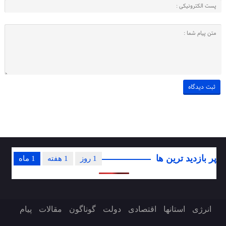
پر بازدید ترین ها
1 روز
1 هفته
1 ماه
انرژی
استانها
اقتصادی
دولت
گوناگون
مقالات
پیام