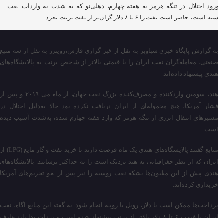
ورود اختلال در تنگه هرمز به هفته چهارم، دهلی‌نو که به شدت به واردات نفت
 است، حاضر است نفت را ۶ تا ۸ دلار گران‌تر از نفت برنت بخرد.
به گزارش پایگاه خبری شباویز به نقل از خبر گزاری فارس،رویترز به نقل از سه منبع
صنعتی، معامله‌گران نفت ایران را با قیمتی بالاتر از شاخص برنت به پالایشگاه‌های
هندی پیشنهاد داده‌اند.
هند، سومین واردکننده و مصرف‌کننده بزرگ نفت جهان، از ماه می ۲۰۱۹ و پس از
فشار آمریکا، هیچ محموله‌ای از ایران دریافت نکرده بود حالا به‌دلیل اختلال در
مسیرهای انتقال انرژی از تنگه هرمز که وارد هفته چهارم شده، به‌شدت آسیب دیده
است.
منابع گفتند پالایشگاه‌های هندی یک ماه فرصت دارند تا خرید نفت و گاز مایع (LPG) از
ایران که از نظر جغرافیایی به هند نزدیک است را به حداکثر برسانند. پالایشگاه‌های
هندی پیش از این میلیون‌ها بشکه نفت روسیه را نیز پس از لغو تحریم‌های آمریکا
خریداری کرده‌اند.
پرداخت‌ها ممکن است با دلار، روبل یا روپیه انجام شود. به گقته این منابع اگاه، نفت
ایران با قیمت ۶ تا ۸ دلار بالاتر از برنت پیشنهاد شده است و پرداخت‌ها باید ظرف