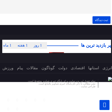
پر بازدید ترین ها
1 روز
1 هفته
1 ماه
انرژی
استانها
اقتصادی
دولت
گوناگون
مقالات
پیام
ورزش
تمام حقوق این وب سایت برای پایگاه خبری شباویز محفوظ است.
نشر مطالب با ذکر نام پایگاه خبری شباویز بلامانع است.
طراحی سایت :
پایگاه خبری شباویز