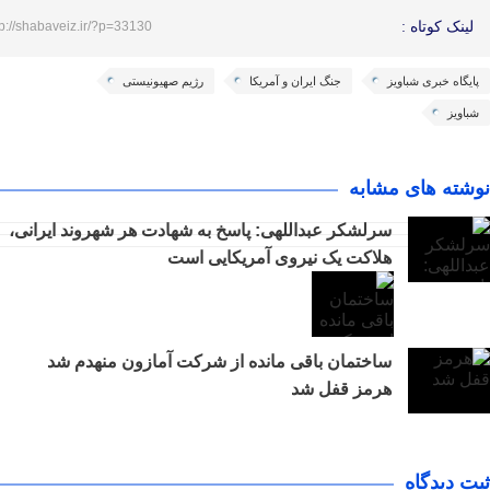
لینک کوتاه :
tp://shabaveiz.ir/?p=33130
پایگاه خبری شباویز
جنگ ایران و آمریکا
رژیم صهیونیستی
شباویز
نوشته های مشابه
سرلشکر عبداللهی: پاسخ به شهادت هر شهروند ایرانی،
هلاکت یک نیروی آمریکایی است
ساختمان باقی مانده از شرکت آمازون منهدم شد
هرمز قفل شد
ثبت دیدگاه