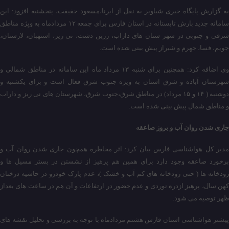
به گزارش پایگاه خبری شباویز به نقل از ایرنا،مسعود حقیقت، پنجشنبه افزود:‌ این
سامانه جدید بارش تابستانه در استان فارس برای جمعه ۱۲ مردادماه به ویِژه مناطق
شرقی و جنوبی در شهر ستان های داراب، زرین دشت، نی ریز، استهبان، لارستان،
جویم، فسا، جهرم و شیراز پیش بینی شده است.
وی اضافه کرد: همچنین برای شنبه ۱۳ مرداد ماه این سامانه در مناطق شمالی و
شهرستان آباده و شرق استان به ویژه جنوب شرق فعال است و برای یکشنبه و
دوشنبه ( ۱۴ و ۱۵ مرداد) در مناطق شرق،‌جنوب شرق، شهرستان های نی ریز و داراب
و مناطق شمال پیش بینی شده است.
‌جاری شدن روان آب و بروز صاعقه
مدیر کل هواشناسی فارس بیان کرد: اثر مخاطره همچون جاری شدن روان آب و
برخورد صاعقه وجود دارد برای همین هم پرهیز از نشستن در بستر مسیل ها و
رودخانه ها ( حتی رودخانه های کم آب و خشک )‌، عدم پارک خودرو در حاشیه درختان
کهن سال،‌ پرهیز ازدره نوردی و عدم حضور در ارتفاعات و آن هم در ساعت های بعداز
ظهر توصیه می شود.
پیشتر هواشناسی استان فارس هشتم مردادماه با توجه به بررسی و تحلیل نقشه های