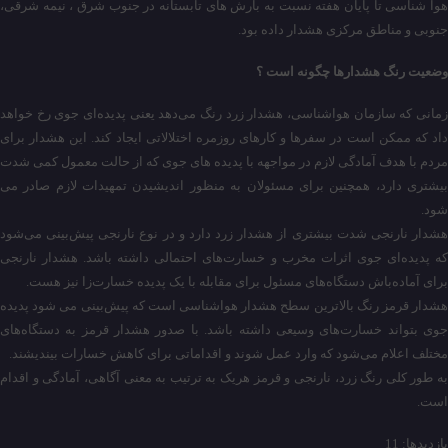
هوا شناسی تا پایان هفته نسبت به بارش های تابستانه در جنوب شرق ، نیمه شرقی،
جنوبی و مناطق مرکزی هشدار داده بود.
وضعیت رنگ هشدارها چگونه است ؟
زمانی که سازمان هواشناسی، هشدار زرد رنگ می‌دهد یعنی پدیده‌ای جوی رخ خواهد
داد که ممکن است در سفرها و کارهای روزمره اختلالاتی ایجاد کند. این هشدار برای
مردم با هدف آمادگی لازم در مواجهه با پدیده های جوی که از حالت معمول کمی شدت
بیشتری دارد، همچنین برای مسئولان به منظور اندیشیدن تمهیدات لازم صادر می
شود.
هشدار نارنجی شدت بیشتری از هشدار زرد دارد و در نوع نارنجی پیش‌بینی می‌شود
که پدیده‌ای جوی اثرات مخرب و خسارت‌های احتمالی داشته باشد. هشدار نارنجی
برای آماده‌باش دستگاه‌های مسئول برای مقابله با یک پدیده خسارت‌زا نیز هست.
هشدار قرمز رنگ بالاترین سطح هشدار هواشناسی است که پیش‌بینی می شود پدیده
جوی بتواند خسارت‌های وسیعی داشته باشد. با صدور هشدار قرمز به دستگاه‌های
مختلف اعلام می‌شود که وارد عمل شوند و اقداماتی برای کاهش خسارات بیندیشند.
به طور کلی رنگ زرد، نارنجی و قرمز هریک به ترتیب به معنی آگاهی، آمادگی و اقدام
است.
بازدیدها: 11