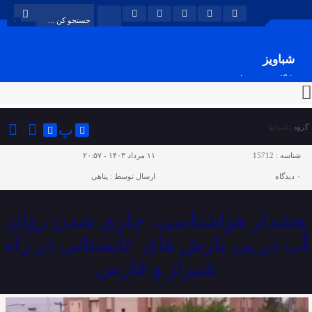
شباویز
پایگاه خبری شباویز
پ
گروه :
استانها
شناسه :
15712
۱۱ مرداد ۱۴۰۳ - ۲۰:۵۷
۰
دیدگاه
ارسال توسط :
پناهی
هشدار هواشناسی: جاری شدن روان
آب در پی بارش های تابستانی در راه
شیراز و فارس