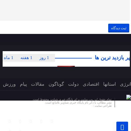
پر بازدید ترین ها
1 روز
1 هفته
1 ماه
انرژی
استانها
اقتصادی
دولت
گوناگون
مقالات
پیام
ورزش
تمام حقوق این وب سایت برای پایگاه خبری شباویز محفوظ است.
نشر مطالب با ذکر نام پایگاه خبری شباویز بلامانع است.
طراحی سایت :
پایگاه خبری شباویز