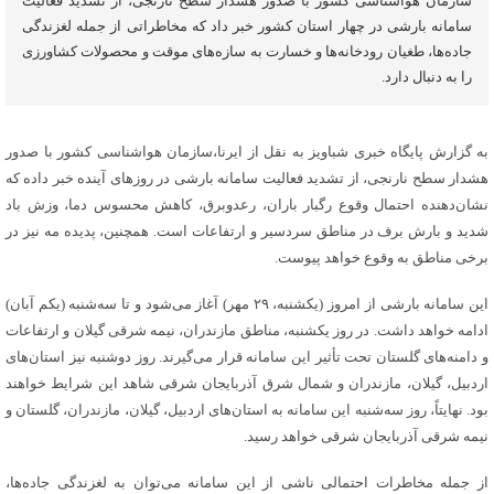
سازمان هواشناسی کشور با صدور هشدار سطح نارنجی، از تشدید فعالیت
سامانه بارشی در چهار استان کشور خبر داد که مخاطراتی از جمله لغزندگی
جاده‌ها، طغیان رودخانه‌ها و خسارت به سازه‌های موقت و محصولات کشاورزی
را به دنبال دارد.
به گزارش پایگاه خبری شباویز به نقل از ایرنا،سازمان هواشناسی کشور با صدور
هشدار سطح نارنجی، از تشدید فعالیت سامانه بارشی در روزهای آینده خبر داده که
نشان‌دهنده احتمال وقوع رگبار باران، رعدوبرق، کاهش محسوس دما، وزش باد
شدید و بارش برف در مناطق سردسیر و ارتفاعات است. همچنین، پدیده مه نیز در
برخی مناطق به وقوع خواهد پیوست.
این سامانه بارشی از امروز (یکشنبه، ۲۹ مهر) آغاز می‌شود و تا سه‌شنبه (یکم آبان)
ادامه خواهد داشت. در روز یکشنبه، مناطق مازندران، نیمه شرقی گیلان و ارتفاعات
و دامنه‌های گلستان تحت تأثیر این سامانه قرار می‌گیرند. روز دوشنبه نیز استان‌های
اردبیل، گیلان، مازندران و شمال شرق آذربایجان شرقی شاهد این شرایط خواهند
بود. نهایتاً، روز سه‌شنبه این سامانه به استان‌های اردبیل، گیلان، مازندران، گلستان و
نیمه شرقی آذربایجان شرقی خواهد رسید.
از جمله مخاطرات احتمالی ناشی از این سامانه می‌توان به لغزندگی جاده‌ها،