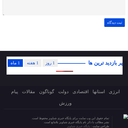
پر بازدید ترین ها
1 روز
1 هفته
1 ماه
انرژی
استانها
اقتصادی
دولت
گوناگون
مقالات
پیام
ورزش
تمام حقوق این وب سایت برای پایگاه خبری شباویز محفوظ است.
نشر مطالب با ذکر نام پایگاه خبری شباویز بلامانع است.
طراحی سایت :
پایگاه خبری شباویز