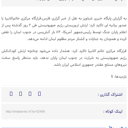
به گزارش پایگاه خبری شباویز به نقل از خبر گزاری فارس،قرارگاه مرکزی خاتم‌الانبیا با
صدور بیانیه ای تاکید کرد: ارتش تروریستی رژیم صهیونیستی طی ۲ روز گذشته پس از
اعلام پایان جنگ توسط رئیس‌جمهور آمریکا، ۸۴ بار آتش‌بس در جنوب لبنان را نقض
کرده و همچنان به جنایات و کشتار مردم مظلوم لبنان ادامه می‌دهد.
قرارگاه مرکزی خاتم الانبیا تاکید کرد: هشدار داده می‌شود چنانچه ارتش کودک‌کش
رژیم صهیونیستی به شرارت در جنوب لبنان پایان ندهد، باید منتظر پاسخ سخت
نیروهای مسلح مقتدر جمهوری اسلامی ایران باشد.
بازدیدها: 5
اشتراک گذاری :
لینک کوتاه :
http://shabaveiz.ir/?p=32406
برچسب ها