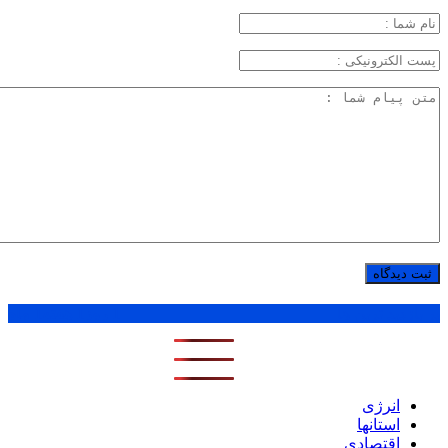
پر بازدید ترین ها
1 روز
1 هفته
1 ماه
انرژی
استانها
اقتصادی