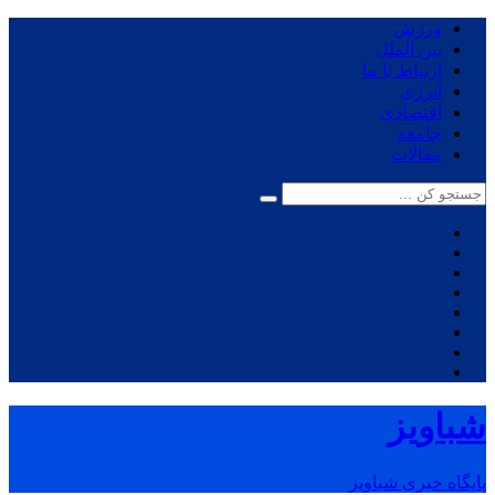
ورزش
بین الملل
ارتباط با ما
انرژی
اقتصادی
جامعه
مقالات
شباویز
پایگاه خبری شباویز