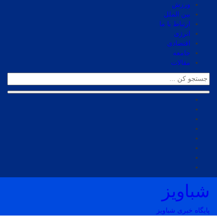
ورزش
بین الملل
ارتباط با ما
انرژی
اقتصادی
جامعه
مقالات
شباویز
پایگاه خبری شباویز