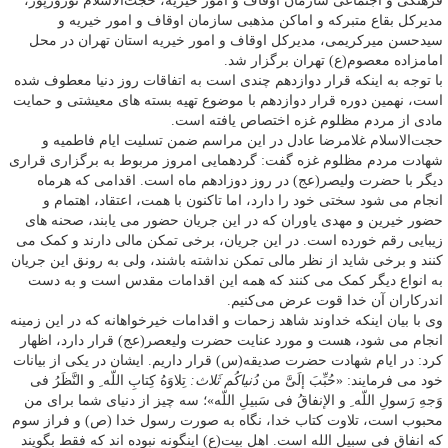
فرهنگی و اجتماعی سازمان اوقاف و امور خیریه، حجت‌الاسلام نوروزپور،
مدیرکل بقاع متبرکه و اماکن مذهبی سازمان اوقاف و امور خیریه و
سیدحسن میرکریمی، مدیرکل اوقاف و امور خیریه استان تهران در محل
امامزاده معصوم(ع) تهران برگزار شد.
با توجه به اینکه قرار دوازدهم چندی است به اتفاقات روز دنیا معطوف شده
است، نهمین دوره قرار دوازدهم با موضوع تهیه بسته های معیشتی و حمایت
مادی از مردم مظلوم غزه اختصاص یافته است.
حجت‌الاسلام غلامرضا عادل در این مراسم ضمن تسلیت ایام فاطمیه و
شهادت مردم مظلوم غزه گفت: گردهمایی امروز مربوط به برگزاری قراری
دیگر با حضرت ولیصر(عج) در روز دوزادهم ماه است. اقدامی که هرماه
انجام می شود سختی خود را دارد، اما تاکنون با همت، اعتقاد، اهتمام و
حضور خیرین و مهدی یاوران که در این جریان حضور می یابند، صحنه های
زیبایی رقم خورده است. در این جریان، برخی تمکن مالی دارند و کمک می
کنند و برخی شاید از نظر مالی تمکن نداشته باشند، ولی به رونق این جریان
به انواع دیگر کمک می کنند که همه این اقدامات مقدس است و به دست
اندرکاران آن خدا قوت عرض می‌کنیم.
وی با بیان اینکه خداوند شاهد زحمات و اقدامات خیرخواهانه که در این زمینه
انجام می شود، هست و مورد عنایت حضرت ولیعصر(عج) قرار دارد، اظهار
کرد: در ایام شهادت حضرت صدیقه(س) قرار داریم. ایشان در یکی از بیانات
خود می فرمایند: «حُبِّبَ إلَىَّ من
دُنیاکُم ثَلاث:
تِلاوَهُ کِتابِ اللّه ِ و النَّظَرُ فی
وَجهِ رَسولِ اللّه ِ و الإنفاقُ فی سَبیلِ اللّه»؛ سه چیز از دنیای شما برای من
محبوب است، تلاوت کتاب خدا، نگاه به صورت رسول خدا (ص) و فراز سوم
که انفاق فی سبیل الله است. اهل بیت(ع) اینگونه نبوده اند که فقط بگویند