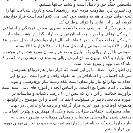
فلسطین جنگ حق و باطل است و شاهد خباثتها هستیم.
وی تصریح کرد: مقاومت مردم غزه ارزشمند است و تاریخ، شجاعت آنها را
ثبت خواهد کرد. ما هم به وظیفه خود عمل می کنیم امید است قرار دوازدهم
گوشه ای از این نیازها را بتواند برطرف کند.
در بخش دیگر این مراسم، حجت الاسلام نصیری، معاون فرهنگی و اجتماعی
اداره کل اوقاف و امور خیریه استان تهران به ارائه گزارش هشت ماهه این
اداره کل پرداخت و گفت: در ۸ ماهه امسال قرار دوازدهم از محل خیرین ۱۸
هزار و ۵۷۴ بسته معیشتی و از محل موقوفات، ۴۱ هزار و ۳۲۶ بسته
معیشتی با ارزش ریالی یک میلیون و صد هزار تومان توزیع شده و در مجموع
۶۵ میلیارد و ۸۷۹ میلیون تومان ارزش ریالی بسته های معیشتی بوده که در ۸
ماه گذشته تهیه و توزیع شده است.
وی اظهار کرد: اعتقاد ما بر این است که قرار دوازدهم درواقع بسترساز
سرمایه اجتماعی و اعتمادافزایی به مقوله وقف و خیر است. درواقع این
اقدام نه تنها رافع نیاز نیازمندان است بلکه زمینه ساز نوع‌دوستی و پیوند
معنایی با امام عصر(عج) است. بر اساس آنچه در آموزه های دینی آمده است
برآوردها حکایت از این دارد که بیش از ۶۰ درصد تاکیدات و مناسبات در
آموزه های دینی ناظر بر مسئولیت اجتماعی است و این موضوع در اولویتهای
مجموعه اوقاف و امور خیریه قرار گرفته و برنامه ها و تدابیری در جهت
ایفای مسئولیت اجتماعی طراحی شده و یکی از مهمترین و بهترین اقدامات،
هدفمند شدن برنامه های مواسات و همدلی مومنانه به منظور خدمت به
نیازمندان است که به نام قرار دوازدهم تعریف شده و در اجرای نهمین دوره
این قرار هستیم.