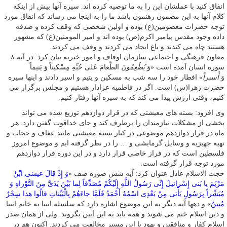
انفاق کنید با عملشان این را به ما توصیه کرده اند. سیره آنها بیش از اینکه
کلام آنها به این مضمون رهنمون باشد ما را به اینجا می رساند که انفاق مورد
توجه حضرات معصومین(ع) بوده و اولین شخصی که وقف کرده و صدقه
داده وجود مقدس پیامبر اکرم(ص) بوده اند و امیر المومنین(ع) که مشهور
هستند چاه می کندند و باغ ایجاد می کردند و وقف می کردند.
معاون فرهنگی و اجتماعی سازمان اوقاف و امور خیریه بیان کرد: در آیه ۸
سوره انسان آمده است «وَ
یُطْعِمُونَ
الطَّعامَ عَلى‏ حُبِّهِ مِسْکیناً وَ یَتیماً
وَ
أَسیراً»
افطار خود را سه شب به مسکین و یتیم و اسیر دادند و اینها سیره
حضرت زهرا(س) است. اگر در فاطمیه عزادار هستیم و مجلس برگزار می
کنیم، وقتی ارزش پیدا می کند که به سیره آنها رفتار کنیم.
وی افزود: بسته های معیشتی که در قرار دوازدهم توزیع شده می تواند
بخشی از مشکلات نیازمندان را برطرف کند و جای خداقوت گفتن دارد. هر
ماه در قرار دوازدهم موضوعی در کنار بسته معیشتی مانند عفاف و حجاب و
تهیه جهیزیه و وسایل گرمایشی و … را در نظر گرفته ایم و موضوع امروز
فلسطین است که در فراز خاصی قرار دارد و در این دوره قرار دوازدهم
مورد توجه قرار گرفته است.
حجت الاسلام عادل عنوان کرد: آیه شش صوره صف «
وَ إِذْ قالَ عیسَی ابْنُ
مَرْیَمَ یا بَنی‏ إِسْرائیلَ إِنِّی رَسُولُ اللَّهِ إِلَیْکُمْ مُصَدِّقاً لِما بَیْنَ یَدَیَّ مِنَ التَّوْراهِ وَ
مُبَشِّراً بِرَسُولٍ یَأْتی‏ مِنْ بَعْدِی اسْمُهُ أَحْمَدُ فَلَمَّا جاءَهُمْ بِالْبَیِّناتِ قالُوا هذا سِحْرٌ
مُبینٌ
» و دهها آیه دیگر به این موضوع اشاره دارد که سلسله انبیا به خاتم انبیا
و دین اسلام ختم می شوند و همه باید به این آیین بگروند. ولی از همان صدر
اسلام کفار و منافقین و یهود با این مسیر مخالفت می کردند. اکنون هم در